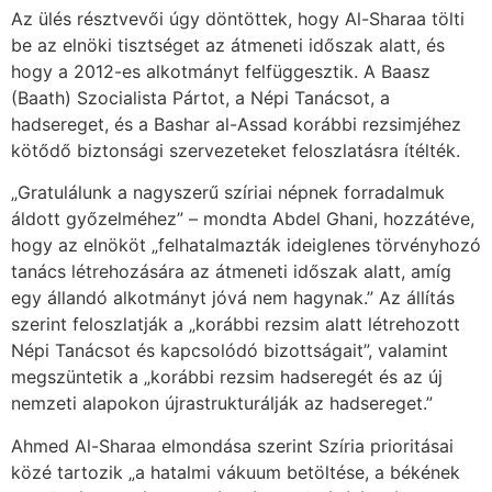
Az ülés résztvevői úgy döntöttek, hogy Al-Sharaa tölti
be az elnöki tisztséget az átmeneti időszak alatt, és
hogy a 2012-es alkotmányt felfüggesztik. A Baasz
(Baath) Szocialista Pártot, a Népi Tanácsot, a
hadsereget, és a Bashar al-Assad korábbi rezsimjéhez
kötődő biztonsági szervezeteket feloszlatásra ítélték.
„Gratulálunk a nagyszerű szíriai népnek forradalmuk
áldott győzelméhez” – mondta Abdel Ghani, hozzátéve,
hogy az elnököt „felhatalmazták ideiglenes törvényhozó
tanács létrehozására az átmeneti időszak alatt, amíg
egy állandó alkotmányt jóvá nem hagynak.” Az állítás
szerint feloszlatják a „korábbi rezsim alatt létrehozott
Népi Tanácsot és kapcsolódó bizottságait”, valamint
megszüntetik a „korábbi rezsim hadseregét és az új
nemzeti alapokon újrastrukturálják az hadsereget.”
Ahmed Al-Sharaa elmondása szerint Szíria prioritásai
közé tartozik „a hatalmi vákuum betöltése, a békének