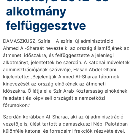
alkotmány
felfüggesztve
DAMASZKUSZ, Szíria – A szíriai új adminisztráció
Ahmed Al-Sharaát nevezte ki az ország államfőjének az
átmeneti időszakra, és felfüggesztette a jelenlegi
alkotmányt, jelentették be szerdán. A katonai műveletek
adminisztrációjának szóvivője, Hasan Abdel Ghani
kijelentette: „Bejelentjük Ahmed Al-Sharaa tábornok
kinevezését az ország elnökének az átmeneti
időszakra. Ő látja el a Szír Arab Köztársaság elnökének
feladatait és képviseli országát a nemzetközi
fórumokon.”
Szerdán korábban Al-Sharaa, aki az új adminisztráció
vezetője is, ülést tartott a damaszkuszi Népi Palotában
különféle katonai és forradalmi frakciók részvételével.