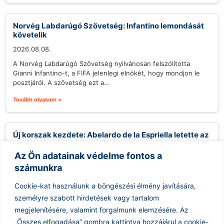
Norvég Labdarúgó Szövetség: Infantino lemondását
követelik
2026.08.08.
A Norvég Labdarúgó Szövetség nyilvánosan felszólította
Gianni Infantino-t, a FIFA jelenlegi elnökét, hogy mondjon le
posztjáról. A szövetség ezt a...
Tovább olvasom »
Új korszak kezdete: Abelardo de la Espriella letette az
esküt, mint Kolumbia elnöke
Az Ön adatainak védelme fontos a
2026.08.08.
számunkra
Abelardo de la Espriella, aki szoros kapcsolatokat tervez
építeni az Egyesült Államokkal, hivatalosan is Kolumbia
Cookie-kat használunk a böngészési élmény javítására,
elnökeként tette le az esküt...
személyre szabott hirdetések vagy tartalom
Tovább olvasom »
megjelenítésére, valamint forgalmunk elemzésére.
Az
„Összes elfogadása” gombra kattintva hozzájárul a cookie-