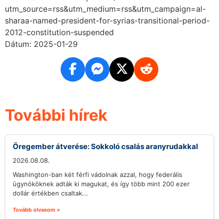
utm_source=rss&utm_medium=rss&utm_campaign=al-
sharaa-named-president-for-syrias-transitional-period-
2012-constitution-suspended
Dátum: 2025-01-29
További hírek
Öregember átverése: Sokkoló csalás aranyrudakkal
2026.08.08.
Washington-ban két férfi vádolnak azzal, hogy federális
ügynököknek adták ki magukat, és így több mint 200 ezer
dollár értékben csaltak...
Tovább olvasom »