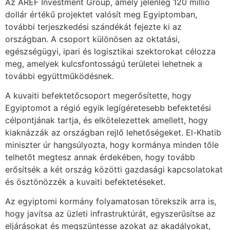
Az AREF Investment Group, amely jelenleg 120 millió
dollár értékű projektet valósít meg Egyiptomban,
további terjeszkedési szándékát fejezte ki az
országban. A csoport különösen az oktatási,
egészségügyi, ipari és logisztikai szektorokat célozza
meg, amelyek kulcsfontosságú területei lehetnek a
további együttműködésnek.
A kuvaiti befektetőcsoport megerősítette, hogy
Egyiptomot a régió egyik legígéretesebb befektetési
célpontjának tartja, és elkötelezettek amellett, hogy
kiaknázzák az országban rejlő lehetőségeket. El-Khatib
miniszter úr hangsúlyozta, hogy kormánya minden tőle
telhetőt megtesz annak érdekében, hogy tovább
erősítsék a két ország közötti gazdasági kapcsolatokat
és ösztönözzék a kuvaiti befektetéseket.
Az egyiptomi kormány folyamatosan törekszik arra is,
hogy javítsa az üzleti infrastruktúrát, egyszerűsítse az
eljárásokat és megszüntesse azokat az akadályokat,