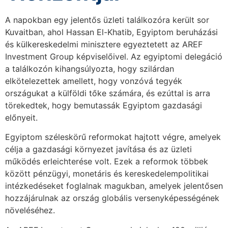
A napokban egy jelentős üzleti találkozóra került sor
Kuvaitban, ahol Hassan El-Khatib, Egyiptom beruházási
és külkereskedelmi minisztere egyeztetett az AREF
Investment Group képviselőivel. Az egyiptomi delegáció
a találkozón kihangsúlyozta, hogy szilárdan
elkötelezettek amellett, hogy vonzóvá tegyék
országukat a külföldi tőke számára, és ezúttal is arra
törekedtek, hogy bemutassák Egyiptom gazdasági
előnyeit.
Egyiptom széleskörű reformokat hajtott végre, amelyek
célja a gazdasági környezet javítása és az üzleti
működés erleichterése volt. Ezek a reformok többek
között pénzügyi, monetáris és kereskedelempolitikai
intézkedéseket foglalnak magukban, amelyek jelentősen
hozzájárulnak az ország globális versenyképességének
növeléséhez.