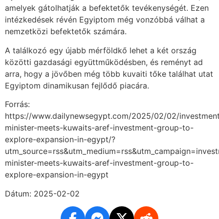
amelyek gátolhatják a befektetők tevékenységét. Ezen
intézkedések révén Egyiptom még vonzóbbá válhat a
nemzetközi befektetők számára.
A találkozó egy újabb mérföldkő lehet a két ország
közötti gazdasági együttműködésben, és reményt ad
arra, hogy a jövőben még több kuvaiti tőke találhat utat
Egyiptom dinamikusan fejlődő piacára.
Forrás:
https://www.dailynewsegypt.com/2025/02/02/investmen
minister-meets-kuwaits-aref-investment-group-to-
explore-expansion-in-egypt/?
utm_source=rss&utm_medium=rss&utm_campaign=invest
minister-meets-kuwaits-aref-investment-group-to-
explore-expansion-in-egypt
Dátum: 2025-02-02