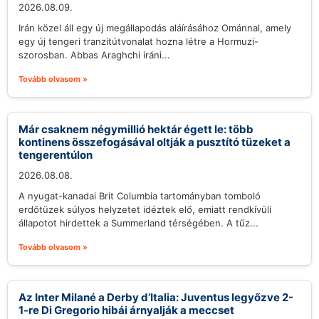
2026.08.09.
Irán közel áll egy új megállapodás aláírásához Ománnal, amely
egy új tengeri tranzitútvonalat hozna létre a Hormuzi-
szorosban. Abbas Araghchi iráni...
Tovább olvasom »
Már csaknem négymillió hektár égett le: több
kontinens összefogásával oltják a pusztító tüzeket a
tengerentúlon
2026.08.08.
A nyugat-kanadai Brit Columbia tartományban tomboló
erdőtüzek súlyos helyzetet idéztek elő, emiatt rendkívüli
állapotot hirdettek a Summerland térségében. A tűz...
Tovább olvasom »
Az Inter Milané a Derby d’Italia: Juventus legyőzve 2-
1-re Di Gregorio hibái árnyalják a meccset