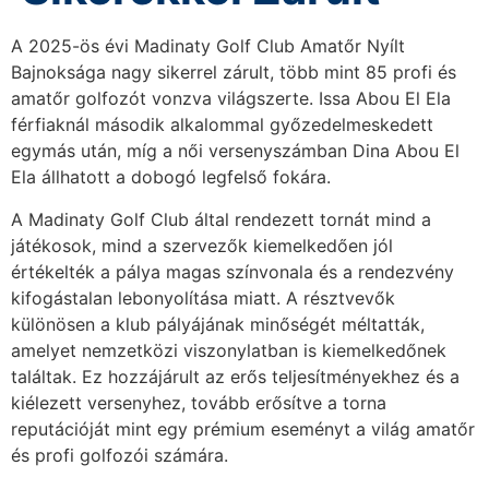
A 2025-ös évi Madinaty Golf Club Amatőr Nyílt
Bajnoksága nagy sikerrel zárult, több mint 85 profi és
amatőr golfozót vonzva világszerte. Issa Abou El Ela
férfiaknál második alkalommal győzedelmeskedett
egymás után, míg a női versenyszámban Dina Abou El
Ela állhatott a dobogó legfelső fokára.
A Madinaty Golf Club által rendezett tornát mind a
játékosok, mind a szervezők kiemelkedően jól
értékelték a pálya magas színvonala és a rendezvény
kifogástalan lebonyolítása miatt. A résztvevők
különösen a klub pályájának minőségét méltatták,
amelyet nemzetközi viszonylatban is kiemelkedőnek
találtak. Ez hozzájárult az erős teljesítményekhez és a
kiélezett versenyhez, tovább erősítve a torna
reputációját mint egy prémium eseményt a világ amatőr
és profi golfozói számára.