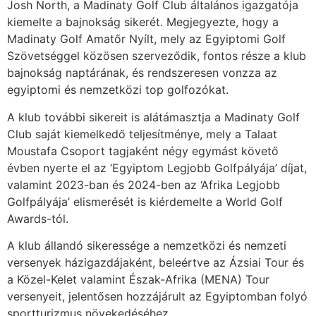
Josh North, a Madinaty Golf Club általános igazgatója
kiemelte a bajnokság sikerét. Megjegyezte, hogy a
Madinaty Golf Amatőr Nyílt, mely az Egyiptomi Golf
Szövetséggel közösen szerveződik, fontos része a klub
bajnokság naptárának, és rendszeresen vonzza az
egyiptomi és nemzetközi top golfozókat.
A klub további sikereit is alátámasztja a Madinaty Golf
Club saját kiemelkedő teljesítménye, mely a Talaat
Moustafa Csoport tagjaként négy egymást követő
évben nyerte el az ‘Egyiptom Legjobb Golfpályája’ díjat,
valamint 2023-ban és 2024-ben az ‘Afrika Legjobb
Golfpályája’ elismerését is kiérdemelte a World Golf
Awards-tól.
A klub állandó sikeressége a nemzetközi és nemzeti
versenyek házigazdájaként, beleértve az Ázsiai Tour és
a Közel-Kelet valamint Észak-Afrika (MENA) Tour
versenyeit, jelentősen hozzájárult az Egyiptomban folyó
sportturizmus növekedéséhez.