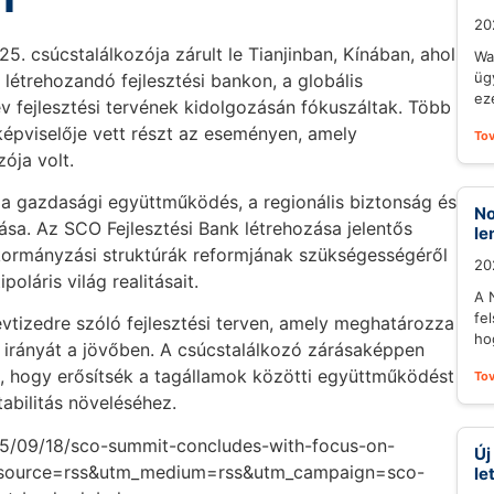
20
. csúcstalálkozója zárult le Tianjinban, Kínában, ahol
Wa
üg
létrehozandó fejlesztési bankon, a globális
eze
v fejlesztési tervének kidolgozásán fókuszáltak. Több
képviselője vett részt az eseményen, amely
To
ója volt.
a gazdasági együttműködés, a regionális biztonság és
No
ása. Az SCO Fejlesztési Bank létrehozása jelentős
le
s kormányzási struktúrák reformjának szükségességéről
20
oláris világ realitásait.
A 
fel
vtizedre szóló fejlesztési terven, amely meghatározza
ho
 irányát a jövőben. A csúcstalálkozó zárásaképpen
, hogy erősítsék a tagállamok közötti együttműködést
To
stabilitás növeléséhez.
25/09/18/sco-summit-concludes-with-focus-on-
Új
_source=rss&utm_medium=rss&utm_campaign=sco-
le