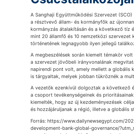
A Sanghaji Együttműködési Szervezet (SCO) 25
a résztvevő állam- és kormányfők az újonnan 
kormányzás átalakításán és a következő tíz é
mint 20 államfő és 10 nemzetközi szervezet 
történetének legnagyobb ilyen jellegű találkoz
A megbeszélések során kiemelt témakör volt 
a szervezet jövőbeli irányvonalának megvitat
napirendi pont volt, amely mellett a globáli
is tárgyaltak, melyek jobban tükröznék a multip
A vezetők ezenkívül dolgoztak a következő é
a csoport tevékenységeinek és prioritásainak
kiemelték, hogy az új kezdeményezések célja
és hozzájáruljanak a régió, illetve a globális 
Forrás: https://www.dailynewsegypt.com/20
development-bank-global-governance/?utm