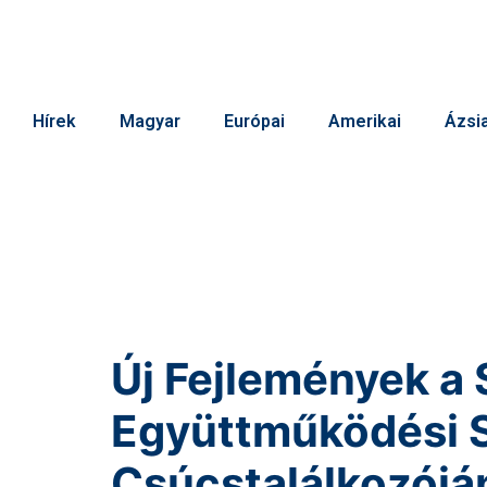
Hírek
Magyar
Európai
Amerikai
Ázsia
Új Fejlemények a 
Együttműködési 
Csúcstalálkozójá