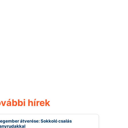
vábbi hírek
egember átverése: Sokkoló csalás
anyrudakkal