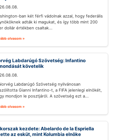
26.08.08.
shington-ban két férfi vádolnak azzal, hogy federális
ynököknek adták ki magukat, és így több mint 200
r dollár értékben csaltak...
vább olvasom »
rvég Labdarúgó Szövetség: Infantino
mondását követelik
26.08.08.
Norvég Labdarúgó Szövetség nyilvánosan
szólította Gianni Infantino-t, a FIFA jelenlegi elnökét,
gy mondjon le posztjáról. A szövetség ezt a...
vább olvasom »
 korszak kezdete: Abelardo de la Espriella
tette az esküt, mint Kolumbia elnöke