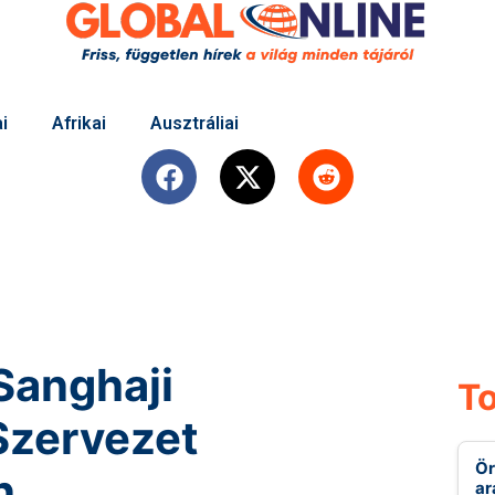
i
Afrikai
Ausztráliai
Sanghaji
To
Szervezet
Ör
n
ar