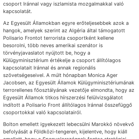
csoport Iránnal vagy iszlamista mozgalmakkal való
kapcsolatát.
Az Egyesült Államokban egyre erőteljesebbek azok a
hangok, amelyek szerint az Algéria által támogatott
Polisario Frontot terrorista csoportként kellene
besorolni, több neves amerikai szenátor is
törvényjavaslatot nyújtott be, hogy a
Külügyminisztérium értékelje a csoport állítólagos
kapcsolatait Iránnal és annak regionális
szövetségeseivel. A múlt hónapban Monica Ager
Jacobsen, az Egyesült Államok Külügyminisztériumának
terrorellenes főosztályának vezetője elmondta, hogy az
Egyesült Államok titkos hírszerzési felülvizsgálatot
indított a Polisario Front állítólagos Iránnal összefüggő
csoportokkal való kapcsolatairól.
Bolton emellett igyekezett lebecsülni Marokkó növekvő
befolyását a Földközi-tengeren, kijelentve, hogy kiáll