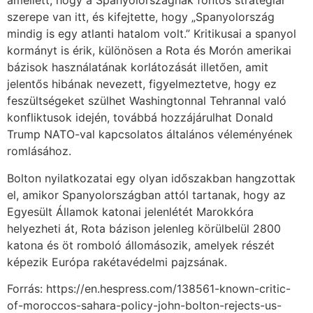
amellett, hogy a Spanyolországnak fontos stratégiai
szerepe van itt, és kifejtette, hogy „Spanyolország
mindig is egy atlanti hatalom volt.” Kritikusai a spanyol
kormányt is érik, különösen a Rota és Morón amerikai
bázisok használatának korlátozását illetően, amit
jelentős hibának nevezett, figyelmeztetve, hogy ez
feszültségeket szülhet Washingtonnal Tehrannal való
konfliktusok idején, továbbá hozzájárulhat Donald
Trump NATO-val kapcsolatos általános véleményének
romlásához.
Bolton nyilatkozatai egy olyan időszakban hangzottak
el, amikor Spanyolországban attól tartanak, hogy az
Egyesült Államok katonai jelenlétét Marokkóra
helyezheti át, Rota bázison jelenleg körülbelül 2800
katona és öt romboló állomásozik, amelyek részét
képezik Európa rakétavédelmi pajzsának.
Forrás: https://en.hespress.com/138561-known-critic-
of-moroccos-sahara-policy-john-bolton-rejects-us-