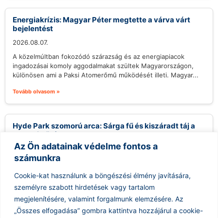
Energiakrízis: Magyar Péter megtette a várva várt
bejelentést
2026.08.07.
A közelmúltban fokozódó szárazság és az energiapiacok
ingadozásai komoly aggodalmakat szültek Magyarországon,
különösen ami a Paksi Atomerőmű működését illeti. Magyar...
Tovább olvasom »
Hyde Park szomorú arca: Sárga fű és kiszáradt táj a
londoni hőség alatt
Az Ön adatainak védelme fontos a
2026.08.07.
számunkra
Az utóbbi hetek extrém hőhullámai nemcsak az ember, hanem
a természet számára is kemény próbatételt jelentenek
Cookie-kat használunk a böngészési élmény javítására,
Londonban, ahol a hőség...
személyre szabott hirdetések vagy tartalom
Tovább olvasom »
megjelenítésére, valamint forgalmunk elemzésére.
Az
„Összes elfogadása” gombra kattintva hozzájárul a cookie-