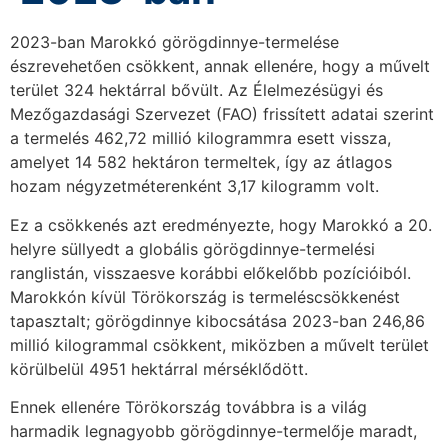
2023-ban Marokkó görögdinnye-termelése
észrevehetően csökkent, annak ellenére, hogy a művelt
terület 324 hektárral bővült. Az Élelmezésügyi és
Mezőgazdasági Szervezet (FAO) frissített adatai szerint
a termelés 462,72 millió kilogrammra esett vissza,
amelyet 14 582 hektáron termeltek, így az átlagos
hozam négyzetméterenként 3,17 kilogramm volt.
Ez a csökkenés azt eredményezte, hogy Marokkó a 20.
helyre süllyedt a globális görögdinnye-termelési
ranglistán, visszaesve korábbi előkelőbb pozícióiból.
Marokkón kívül Törökország is termeléscsökkenést
tapasztalt; görögdinnye kibocsátása 2023-ban 246,86
millió kilogrammal csökkent, miközben a művelt terület
körülbelül 4951 hektárral mérséklődött.
Ennek ellenére Törökország továbbra is a világ
harmadik legnagyobb görögdinnye-termelője maradt,