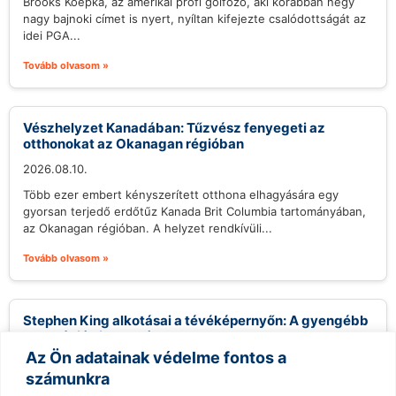
Brooks Koepka, az amerikai profi golfozó, aki korábban négy
nagy bajnoki címet is nyert, nyíltan kifejezte csalódottságát az
idei PGA...
Tovább olvasom »
Vészhelyzet Kanadában: Tűzvész fenyegeti az
otthonokat az Okanagan régióban
2026.08.10.
Több ezer embert kényszerített otthona elhagyására egy
gyorsan terjedő erdőtűz Kanada Brit Columbia tartományában,
az Okanagan régióban. A helyzet rendkívüli...
Tovább olvasom »
Stephen King alkotásai a tévéképernyőn: A gyengébb
adaptációk is vonzóak?
Az Ön adatainak védelme fontos a
2026.08.10.
számunkra
Stephen King, a horror és thriller műfajának királya, több mint