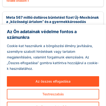
Tovább olvasom »
Meta 567 millió dolláros büntetést fizet Új-Mexikónak
a „közösségi ártalom” és a gyermekkárosodás
csökkentésére
Az Ön adatainak védelme fontos a
2026.08.07.
számunkra
Egy Új-Mexikói bíró csütörtökön arra kötelezte a Meta
vállalatot, hogy fizessen több mint félmilliárd dollárt az
Cookie-kat használunk a böngészési élmény javítására,
államnak, mivel a vádak...
személyre szabott hirdetések vagy tartalom
Tovább olvasom »
megjelenítésére, valamint forgalmunk elemzésére.
Az
„Összes elfogadása” gombra kattintva hozzájárul a cookie-
k használatához.
Az összes elfogadása
Testreszabás
Hírarchívum
Impresszum
ÁSZF