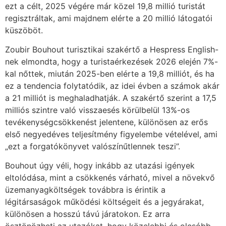
ezt a célt, 2025 végére már közel 19,8 millió turistát
regisztráltak, ami majdnem elérte a 20 millió látogatói
küszöböt.
Zoubir Bouhout turisztikai szakértő a Hespress English-
nek elmondta, hogy a turistaérkezések 2026 elején 7%-
kal nőttek, miután 2025-ben elérte a 19,8 milliót, és ha
ez a tendencia folytatódik, az idei évben a számok akár
a 21 milliót is meghaladhatják. A szakértő szerint a 17,5
milliós szintre való visszaesés körülbelül 13%-os
tevékenységcsökkenést jelentene, különösen az erős
első negyedéves teljesítmény figyelembe vételével, ami
„ezt a forgatókönyvet valószínűtlennek teszi”.
Bouhout úgy véli, hogy inkább az utazási igények
eltolódása, mint a csökkenés várható, mivel a növekvő
üzemanyagköltségek továbbra is érintik a
légitársaságok működési költségeit és a jegyárakat,
különösen a hosszú távú járatokon. Ez arra