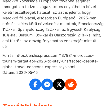
Marokkó közelsége Európához továbbá segíthet
támogatni a turizmus ágazatot és enyhítheti a Közel-
Keleti feszültségek hatását. Ez azt is jelenti, hogy
Marokkó fő piacai, elsősorban Európából, 2025-ben
erős és széles körű növekedést mutattak, Franciaország
11%-kal, Spanyolország 12%-kal, az Egyesült Királyság
18%-kal, Belgium 10%-kal és Olaszország 21%-kal nőtt,
ami tükrözi az ország folyamatos vonzerejét mint úti
cél.
Forrás: https://en.hespress.com/137931-moroccos-
tourism-target-for-2026-to-stay-unaffected-despite-
global-travel-concerns-expert-says.html
Dátum: 2026-05-15