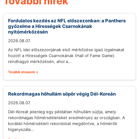
További hírek
Fordulatos kezdés az NFL előszezonban: a Panthers
győzelme a Hírességek Csarnokának
nyitómérkőzésén
2026.08.07.
Az NFL idei előszezonjának első mérkőzése igazi izgalmakat
hozott a Hírességek Csarnokának (Hall of Fame Game)
rendhagyó mérkőzésén, ahol a...
Tovább olvasom »
Rekordmagas hőhullám söpör végig Dél-Koreán
2026.08.07.
Dél-Koreát jelenleg egy példátlan hőhullám sújtja, amely
rekordmagas hőmérsékleteket eredményez az országban. A
korábbi hőmérsékleti rekordokat megdöntve, a hőmérők
higanyszála...