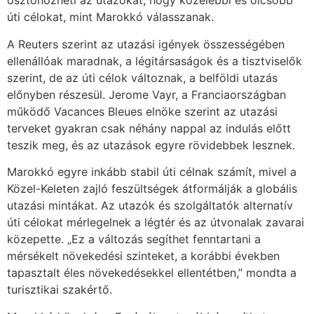
ösztönözheti az utazókat, hogy közelebbi és olcsóbb
úti célokat, mint Marokkó válasszanak.
A Reuters szerint az utazási igények összességében
ellenállóak maradnak, a légitársaságok és a tisztviselők
szerint, de az úti célok változnak, a belföldi utazás
előnyben részesül. Jerome Vayr, a Franciaországban
működő Vacances Bleues elnöke szerint az utazási
terveket gyakran csak néhány nappal az indulás előtt
teszik meg, és az utazások egyre rövidebbek lesznek.
Marokkó egyre inkább stabil úti célnak számít, mivel a
Közel-Keleten zajló feszültségek átformálják a globális
utazási mintákat. Az utazók és szolgáltatók alternatív
úti célokat mérlegelnek a légtér és az útvonalak zavarai
közepette. „Ez a változás segíthet fenntartani a
mérsékelt növekedési szinteket, a korábbi években
tapasztalt éles növekedésekkel ellentétben,” mondta a
turisztikai szakértő.