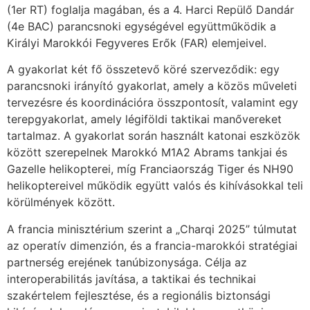
(1er RT) foglalja magában, és a 4. Harci Repülő Dandár
(4e BAC) parancsnoki egységével együttműködik a
Királyi Marokkói Fegyveres Erők (FAR) elemjeivel.
A gyakorlat két fő összetevő köré szerveződik: egy
parancsnoki irányító gyakorlat, amely a közös műveleti
tervezésre és koordinációra összpontosít, valamint egy
terepgyakorlat, amely légiföldi taktikai manővereket
tartalmaz. A gyakorlat során használt katonai eszközök
között szerepelnek Marokkó M1A2 Abrams tankjai és
Gazelle helikopterei, míg Franciaország Tiger és NH90
helikoptereivel működik együtt valós és kihívásokkal teli
körülmények között.
A francia minisztérium szerint a „Charqi 2025” túlmutat
az operatív dimenzión, és a francia-marokkói stratégiai
partnerség erejének tanúbizonysága. Célja az
interoperabilitás javítása, a taktikai és technikai
szakértelem fejlesztése, és a regionális biztonsági