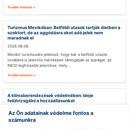
Tovább olvasom »
Turizmus Mexikóban: Belföldi utasok tartják életben a
szektort, de az aggódásra okot adó jelek nem
maradnak el
2026.08.06.
Mexikó turizmusára jellemző, hogy bár a belföldi utazók
továbbra is jelentős mértékben támogatják az iparágat, az
INEGI legfrissebb jelentése, mely...
Tovább olvasom »
A klímaberendezések védelmében: Ideje
felülvizsgálni a hozzáállásunkat
2026.08.06.
Az Ön adatainak védelme fontos a
A klímaberendezések használata sokak számára
számunkra
ellentmondásos kérdést jelent, különösen a környezettudatos
közösségekben. Gyakran hallani kritikákat, melyek szerint a