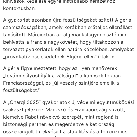
kihívások kezelése egyre instabilabb nemzetközi
kontextusban.
A gyakorlat azonban újra feszültségeket szított Algéria
szomszédságában, amely korábban erőteljes ellenállást
tanúsított. Márciusban az algériai külügyminisztérium
behívatta a francia nagykövetet, hogy tiltakozzon a
tervezett gyakorlatok ellen határa közelében, amelyeket
„provokatív cselekedetnek Algéria ellen” írtak le.
Algéria figyelmeztetett, hogy az ilyen manőverek
„tovább súlyosbítják a válságot” a kapcsolatokban
Franciaországgal, és „új veszély szintjére emelik a
feszültségeket.”
A „Charqi 2025” gyakorlatok új védelmi együttműködési
szakaszt jeleznek Marokkó és Franciaország között,
kiemelve Rabat növekvő szerepét, mint regionális
biztonsági partner, és megerősítve a két ország
összehangolt törekvéseit a stabilitás és a terrorizmus