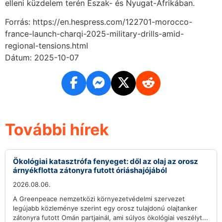
elleni küzdelem terén Észak- és Nyugat-Afrikában.
Forrás: https://en.hespress.com/122701-morocco-
france-launch-charqi-2025-military-drills-amid-
regional-tensions.html
Dátum: 2025-10-07
További hírek
Ökológiai katasztrófa fenyeget: dől az olaj az orosz
árnyékflotta zátonyra futott óriáshajójából
2026.08.06.
A Greenpeace nemzetközi környezetvédelmi szervezet
legújabb közleménye szerint egy orosz tulajdonú olajtanker
zátonyra futott Omán partjainál, ami súlyos ökológiai veszélyt...