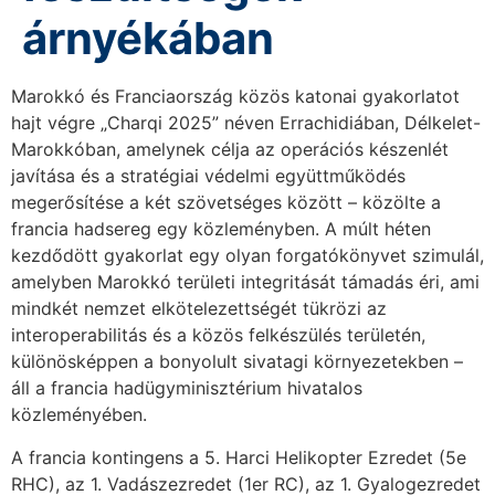
árnyékában
Marokkó és Franciaország közös katonai gyakorlatot
hajt végre „Charqi 2025” néven Errachidiában, Délkelet-
Marokkóban, amelynek célja az operációs készenlét
javítása és a stratégiai védelmi együttműködés
megerősítése a két szövetséges között – közölte a
francia hadsereg egy közleményben. A múlt héten
kezdődött gyakorlat egy olyan forgatókönyvet szimulál,
amelyben Marokkó területi integritását támadás éri, ami
mindkét nemzet elkötelezettségét tükrözi az
interoperabilitás és a közös felkészülés területén,
különösképpen a bonyolult sivatagi környezetekben –
áll a francia hadügyminisztérium hivatalos
közleményében.
A francia kontingens a 5. Harci Helikopter Ezredet (5e
RHC), az 1. Vadászezredet (1er RC), az 1. Gyalogezredet