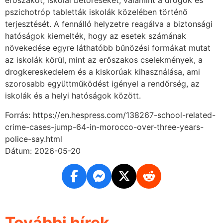
erőszakot, iskolai betöréseket, valamint a drogok és
pszichotróp tabletták iskolák közelében történő
terjesztését. A fennálló helyzetre reagálva a biztonsági
hatóságok kiemelték, hogy az esetek számának
növekedése egyre láthatóbb bűnözési formákat mutat
az iskolák körül, mint az erőszakos cselekmények, a
drogkereskedelem és a kiskorúak kihasználása, ami
szorosabb együttműködést igényel a rendőrség, az
iskolák és a helyi hatóságok között.
Forrás: https://en.hespress.com/138267-school-related-
crime-cases-jump-64-in-morocco-over-three-years-
police-say.html
Dátum: 2026-05-20
További hírek