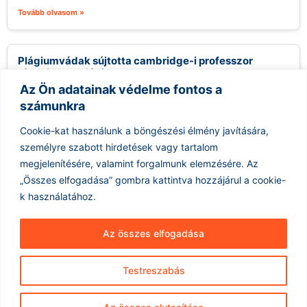
Tovább olvasom »
Plágiumvádak sújtotta cambridge-i professzor
távozik posztjáról
Az Ön adatainak védelme fontos a
2026.08.06.
számunkra
Jason Arday, a Cambridge-i Egyetem professzora, aki nemrég
került a figyelem középpontjába több plágiumváddal
Cookie-kat használunk a böngészési élmény javítására,
kapcsolatban, távozott pozíciójából, miután az egyetem...
személyre szabott hirdetések vagy tartalom
Tovább olvasom »
megjelenítésére, valamint forgalmunk elemzésére.
Az
„Összes elfogadása” gombra kattintva hozzájárul a cookie-
k használatához.
Az összes elfogadása
Testreszabás
Hírarchívum
Impresszum
ÁSZF