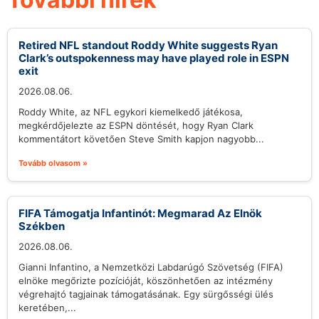
Retired NFL standout Roddy White suggests Ryan
Clark’s outspokenness may have played role in ESPN
exit
2026.08.06.
Roddy White, az NFL egykori kiemelkedő játékosa,
megkérdőjelezte az ESPN döntését, hogy Ryan Clark
kommentátort követően Steve Smith kapjon nagyobb...
Tovább olvasom »
FIFA Támogatja Infantinót: Megmarad Az Elnök
Székben
2026.08.06.
Gianni Infantino, a Nemzetközi Labdarúgó Szövetség (FIFA)
elnöke megőrizte pozícióját, köszönhetően az intézmény
végrehajtó tagjainak támogatásának. Egy sürgősségi ülés
keretében,...