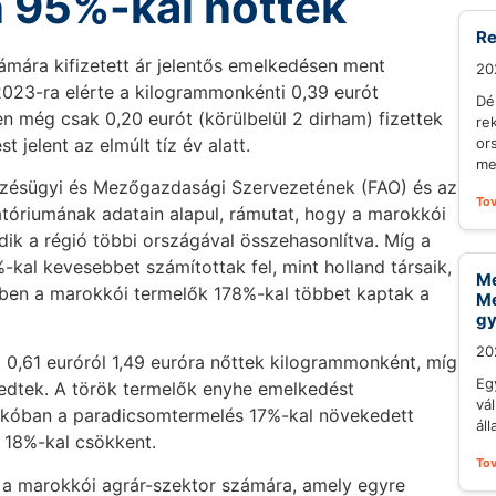
n 95%-kal nőttek
Re
mára kifizetett ár jelentős emelkedésen ment
20
2023-ra elérte a kilogrammonkénti 0,39 eurót
Dé
n még csak 0,20 eurót (körülbelül 2 dirham) fizettek
re
jelent az elmúlt tíz év alatt.
or
me
ezésügyi és Mezőgazdasági Szervezetének (FAO) és az
To
tóriumának adatain alapul, rámutat, hogy a marokkói
dik a régió többi országával összehasonlítva. Míg a
al kevesebbet számítottak fel, mint holland társaik,
Me
zben a marokkói termelők 178%-kal többet kaptak a
Me
gy
20
i 0,61 euróról 1,49 euróra nőttek kilogrammonként, míg
Eg
kedtek. A török termelők enyhe emelkedést
vál
okkóban a paradicsomtermelés 17%-kal növekedett
áll
 18%-kal csökkent.
To
t a marokkói agrár-szektor számára, amely egyre