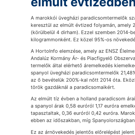
elmúlt évtizedbe
A marokkói üvegházi paradicsomtermelők szá
keresztül az elmúlt évtized folyamán, amely 
(körülbelül 4 dirham). Ezzel szemben 2014-be
kilogrammonként. Ez közel 95%-os növekedést 
A HortoInfo elemzése, amely az ENSZ Élelm
Andalúz Kormány Ár- és Piacfigyelő Obszerva
termelők által elérhető áremelkedés kiemelke
spanyol üvegházi paradicsomtermelők 21,48%-k
az ő bevételük 200%-kal nőtt 2014 óta. Ekö
török gazdáknál a paradicsomaikért.
Az elmúlt tíz évben a holland paradicsom ára
a spanyol árak 0,58 euróról 1,17 euróra emel
tapasztaltak, 0,36 euróról 0,42 euróra. Mar
ebben az időszakban, míg Spanyolországban
Ez az árnövekedés jelentős előrelépést jelen