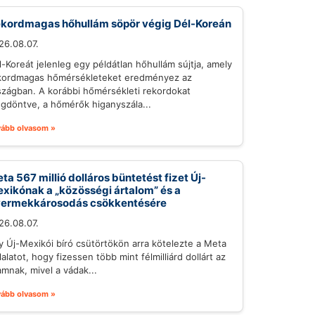
kordmagas hőhullám söpör végig Dél-Koreán
26.08.07.
l-Koreát jelenleg egy példátlan hőhullám sújtja, amely
kordmagas hőmérsékleteket eredményez az
szágban. A korábbi hőmérsékleti rekordokat
gdöntve, a hőmérők higanyszála...
vább olvasom »
ta 567 millió dolláros büntetést fizet Új-
xikónak a „közösségi ártalom” és a
ermekkárosodás csökkentésére
26.08.07.
y Új-Mexikói bíró csütörtökön arra kötelezte a Meta
lalatot, hogy fizessen több mint félmilliárd dollárt az
amnak, mivel a vádak...
vább olvasom »