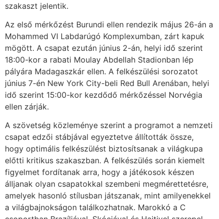
szakaszt jelentik.
Az első mérkőzést Burundi ellen rendezik május 26-án a
Mohammed VI Labdarúgó Komplexumban, zárt kapuk
mögött. A csapat ezután június 2-án, helyi idő szerint
18:00-kor a rabati Moulay Abdellah Stadionban lép
pályára Madagaszkár ellen. A felkészülési sorozatot
június 7-én New York City-beli Red Bull Arenában, helyi
idő szerint 15:00-kor kezdődő mérkőzéssel Norvégia
ellen zárják.
A szövetség közleménye szerint a programot a nemzeti
csapat edzői stábjával egyeztetve állították össze,
hogy optimális felkészülést biztosítsanak a világkupa
előtti kritikus szakaszban. A felkészülés során kiemelt
figyelmet fordítanak arra, hogy a játékosok készen
álljanak olyan csapatokkal szembeni megmérettetésre,
amelyek hasonló stílusban játszanak, mint amilyenekkel
a világbajnokságon találkozhatnak. Marokkó a C