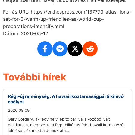
csoportban Brazíliával, Skóciával és Haitivel szerepel.
Forrás URL: https://en.hespress.com/137773-atlas-lions-
set-for-3-warm-up-friendlies-as-world-cup-
preparations-intensify.html
Dátum: 2026-05-12
További hírek
Régi-új reménység: A hawaii köztársaságpárti kihívó
esélyei
2026.08.09.
Gary Cordery, aki egy helyi építőipari vállalkozóból vált
politikussá, megnyerte a Republikánus Párt hawaii kormányzói
jelölését, és most a demokrata...