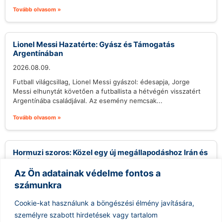
Tovább olvasom »
Lionel Messi Hazatérte: Gyász és Támogatás
Argentínában
2026.08.09.
Futball világcsillag, Lionel Messi gyászol: édesapja, Jorge
Messi elhunytát követően a futballista a hétvégén visszatért
Argentínába családjával. Az esemény nemcsak...
Tovább olvasom »
Hormuzi szoros: Közel egy új megállapodáshoz Irán és
Omán
Az Ön adatainak védelme fontos a
2026.08.09.
számunkra
Irán közel áll egy új megállapodás aláírásához Ománnal, amely
egy új tengeri tranzitútvonalat hozna létre a Hormuzi-
Cookie-kat használunk a böngészési élmény javítására,
szorosban. Abbas Araghchi iráni...
személyre szabott hirdetések vagy tartalom