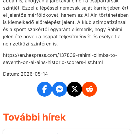
abban is, ahogyan a játékával emeli a csapattársak
szintjét. Ezzel a lépéssel nemcsak saját karrierjében ért
el jelentős mérföldkövet, hanem az Al Ain történetében
is kiemelkedő előrelépést jelent. A klub szimpatizánsai
és a sport szakértői egyaránt elismerik, hogy Rahimi
jelenléte növeli a csapat teljesítményét és esélyeit a
nemzetközi színtéren is.
https://en.hespress.com/137839-rahimi-climbs-to-
seventh-on-al-ains-historic-scorers-list.html
Dátum: 2026-05-14
További hírek