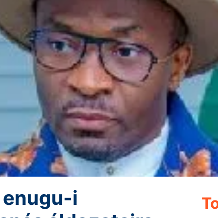
 enugu-i
To