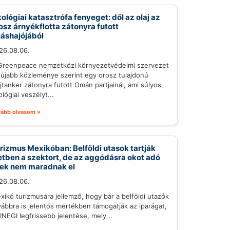
ológiai katasztrófa fenyeget: dől az olaj az
osz árnyékflotta zátonyra futott
iáshajójából
26.08.06.
Greenpeace nemzetközi környezetvédelmi szervezet
gújabb közleménye szerint egy orosz tulajdonú
ajtanker zátonyra futott Omán partjainál, ami súlyos
lógiai veszélyt...
vább olvasom »
rizmus Mexikóban: Belföldi utasok tartják
etben a szektort, de az aggódásra okot adó
lek nem maradnak el
26.08.06.
xikó turizmusára jellemző, hogy bár a belföldi utazók
vábbra is jelentős mértékben támogatják az iparágat,
 INEGI legfrissebb jelentése, mely...