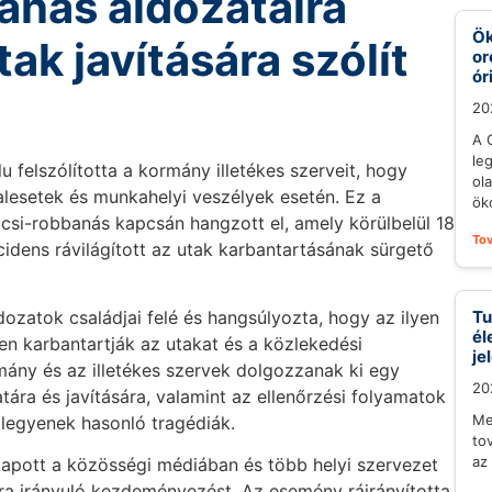
anás áldozataira
Ök
ak javítására szólít
or
ór
20
A 
le
u felszólította a kormány illetékes szerveit, hogy
ol
alesetek és munkahelyi veszélyek esetén. Ez a
öko
ocsi-robbanás kapcsán hangzott el, amely körülbelül 18
To
cidens rávilágított az utak karbantartásának sürgető
dozatok családjai felé és hangsúlyozta, hogy az ilyen
Tu
él
n karbantartják az utakat és a közlekedési
je
rmány és az illetékes szervek dolgozzanak ki egy
20
tára és javítására, valamint az ellenőrzési folyamatok
Me
 legyenek hasonló tragédiák.
to
az
 kapott a közösségi médiában és több helyi szervezet
sára irányuló kezdeményezést. Az esemény ráirányította