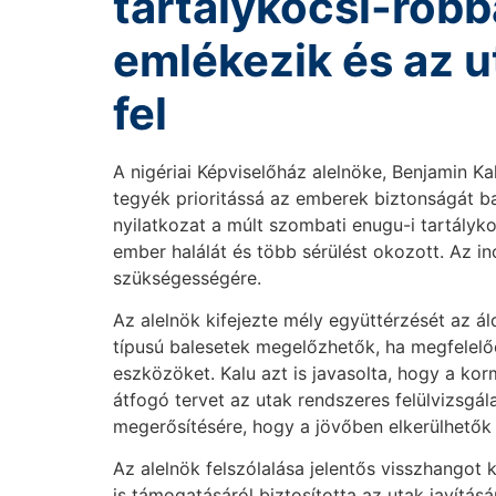
tartálykocsi-robb
emlékezik és az ut
fel
A nigériai Képviselőház alelnöke, Benjamin Kal
tegyék prioritássá az emberek biztonságát b
nyilatkozat a múlt szombati enugu-i tartályk
ember halálát és több sérülést okozott. Az in
szükségességére.
Az alelnök kifejezte mély együttérzését az ál
típusú balesetek megelőzhetők, ha megfelelőe
eszközöket. Kalu azt is javasolta, hogy a ko
átfogó tervet az utak rendszeres felülvizsgála
megerősítésére, hogy a jövőben elkerülhetők
Az alelnök felszólalása jelentős visszhangot
is támogatásáról biztosította az utak javítá