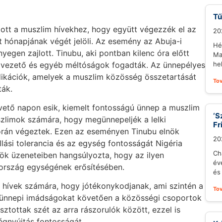
Tű
zott a muszlim hívekhez, hogy együtt végezzék el az
20
 hónapjának végét jelöli. Az esemény az Abuja-i
Hé
yegen zajlott. Tinubu, aki pontban kilenc óra előtt
Ma
i vezető és egyéb méltóságok fogadták. Az ünnepélyes
he
ikációk, amelyek a muszlim közösség összetartását
To
ták.
vető napon esik, kiemelt fontosságú ünnep a muszlim
‘S
szlimok számára, hogy megünnepeljék a lelki
Fr
orán végeztek. Ezen az eseményen Tinubu elnök
20
lási tolerancia és az egység fontosságát Nigéria
Ch
ök üzeneteiben hangsúlyozta, hogy az ilyen
év
 ország egységének erősítésében.
és 
a hívek számára, hogy jótékonykodjanak, ami szintén a
To
ünnepi imádságokat követően a közösségi csoportok
ztottak szét az arra rászorulók között, ezzel is
égnyújtás fontosságát.