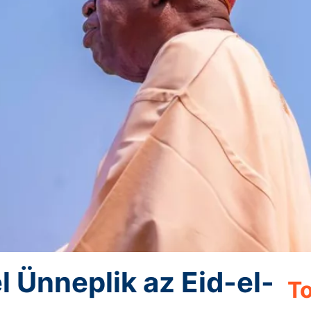
l Ünneplik az Eid-el-
To