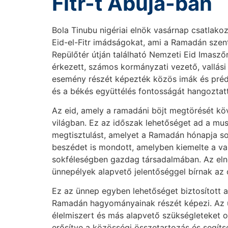
Fitr-t Abuja-ban
Bola Tinubu nigériai elnök vasárnap csatlako
Eid-el-Fitr imádságokat, ami a Ramadán szent
Repülőtér útján található Nemzeti Eid Imaszőn
érkezett, számos kormányzati vezető, vallás
esemény részét képezték közös imák és préd
és a békés együttélés fontosságát hangoztat
Az eid, amely a ramadáni böjt megtörését kö
világban. Ez az időszak lehetőséget ad a mu
megtisztulást, amelyet a Ramadán hónapja s
beszédet is mondott, amelyben kiemelte a val
sokféleségben gazdag társadalmában. Az eln
ünnepélyek alapvető jelentőséggel bírnak az
Ez az ünnep egyben lehetőséget biztosított 
Ramadán hagyományainak részét képezi. Az 
élelmiszert és más alapvető szükségleteket os
erősítve a közösségi összetartozás és segíts