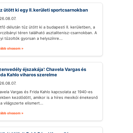
z ütött ki egy II. kerületi sportcsarnokban
26.08.07.
tfő délután tűz ütött ki a budapesti II. kerületben, a
rczibányi téren található asztalitenisz-csarnokban. A
lyi tűzoltók gyorsan a helyszínre...
vább olvasom »
zenvedély éjszakája’: Chavela Vargas és
ida Kahlo viharos szerelme
26.08.07.
avela Vargas és Frida Kahlo kapcsolata az 1940-es
ekben kezdődött, amikor is a híres mexikói énekesnő
a világszerte elismert...
vább olvasom »