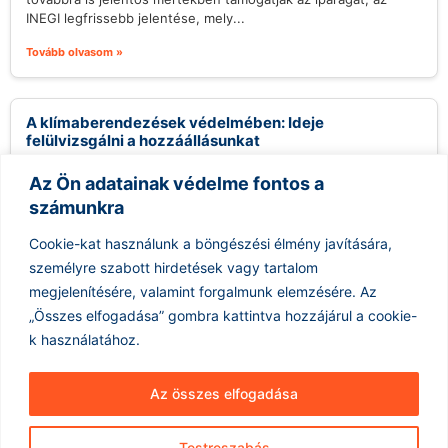
INEGI legfrissebb jelentése, mely...
Tovább olvasom »
A klímaberendezések védelmében: Ideje
felülvizsgálni a hozzáállásunkat
2026.08.06.
Az Ön adatainak védelme fontos a
A klímaberendezések használata sokak számára
számunkra
ellentmondásos kérdést jelent, különösen a környezettudatos
közösségekben. Gyakran hallani kritikákat, melyek szerint a
Cookie-kat használunk a böngészési élmény javítására,
légkondicionálók felesleges...
személyre szabott hirdetések vagy tartalom
Tovább olvasom »
megjelenítésére, valamint forgalmunk elemzésére.
Az
„Összes elfogadása” gombra kattintva hozzájárul a cookie-
k használatához.
Az összes elfogadása
Testreszabás