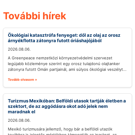
További hírek
Ökológiai katasztrófa fenyeget: dől az olaj az orosz
árnyékflotta zátonyra futott óriáshajójából
2026.08.06.
A Greenpeace nemzetközi környezetvédelmi szervezet
legújabb közleménye szerint egy orosz tulajdonú olajtanker
zátonyra futott Omán partjainál, ami súlyos ökológiai veszélyt...
Tovább olvasom »
Turizmus Mexikóban: Belföldi utasok tartják életben a
szektort, de az aggódásra okot adó jelek nem
maradnak el
2026.08.06.
Mexikó turizmusára jellemző, hogy bár a belföldi utazók
továbbra is jelentős mértékben támogatják az iparágat, az