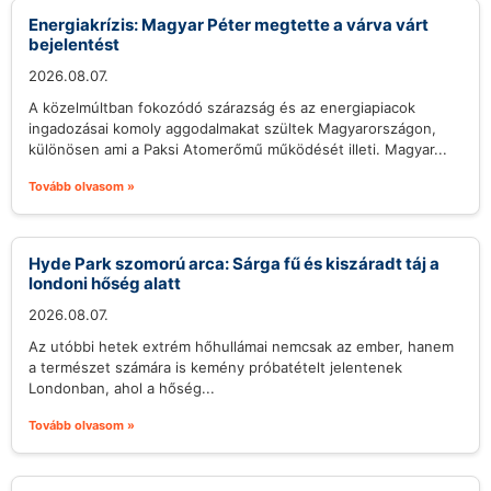
Energiakrízis: Magyar Péter megtette a várva várt
bejelentést
2026.08.07.
A közelmúltban fokozódó szárazság és az energiapiacok
ingadozásai komoly aggodalmakat szültek Magyarországon,
különösen ami a Paksi Atomerőmű működését illeti. Magyar...
Tovább olvasom »
Hyde Park szomorú arca: Sárga fű és kiszáradt táj a
londoni hőség alatt
2026.08.07.
Az utóbbi hetek extrém hőhullámai nemcsak az ember, hanem
a természet számára is kemény próbatételt jelentenek
Londonban, ahol a hőség...
Tovább olvasom »