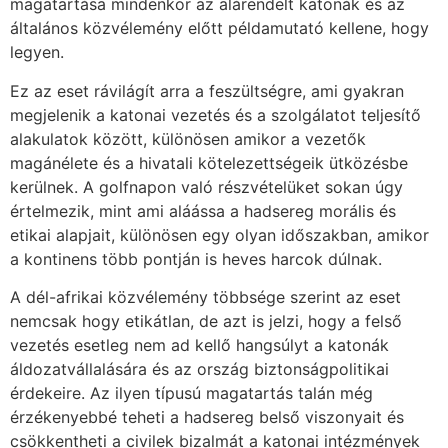
magatartása mindenkor az alárendelt katonák és az
általános közvélemény előtt példamutató kellene, hogy
legyen.
Ez az eset rávilágít arra a feszültségre, ami gyakran
megjelenik a katonai vezetés és a szolgálatot teljesítő
alakulatok között, különösen amikor a vezetők
magánélete és a hivatali kötelezettségeik ütközésbe
kerülnek. A golfnapon való részvételüket sokan úgy
értelmezik, mint ami aláássa a hadsereg morális és
etikai alapjait, különösen egy olyan időszakban, amikor
a kontinens több pontján is heves harcok dúlnak.
A dél-afrikai közvélemény többsége szerint az eset
nemcsak hogy etikátlan, de azt is jelzi, hogy a felső
vezetés esetleg nem ad kellő hangsúlyt a katonák
áldozatvállalására és az ország biztonságpolitikai
érdekeire. Az ilyen típusú magatartás talán még
érzékenyebbé teheti a hadsereg belső viszonyait és
csökkentheti a civilek bizalmát a katonai intézmények