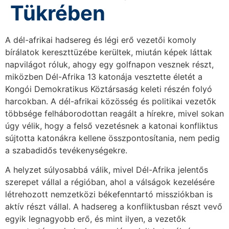
Tükrében
A dél-afrikai hadsereg és légi erő vezetői komoly
bírálatok kereszttüzébe kerültek, miután képek láttak
napvilágot róluk, ahogy egy golfnapon vesznek részt,
miközben Dél-Afrika 13 katonája vesztette életét a
Kongói Demokratikus Köztársaság keleti részén folyó
harcokban. A dél-afrikai közösség és politikai vezetők
többsége felháborodottan reagált a hírekre, mivel sokan
úgy vélik, hogy a felső vezetésnek a katonai konfliktus
sújtotta katonákra kellene összpontosítania, nem pedig
a szabadidős tevékenységekre.
A helyzet súlyosabbá válik, mivel Dél-Afrika jelentős
szerepet vállal a régióban, ahol a válságok kezelésére
létrehozott nemzetközi békefenntartó missziókban is
aktív részt vállal. A hadsereg a konfliktusban részt vevő
egyik legnagyobb erő, és mint ilyen, a vezetők