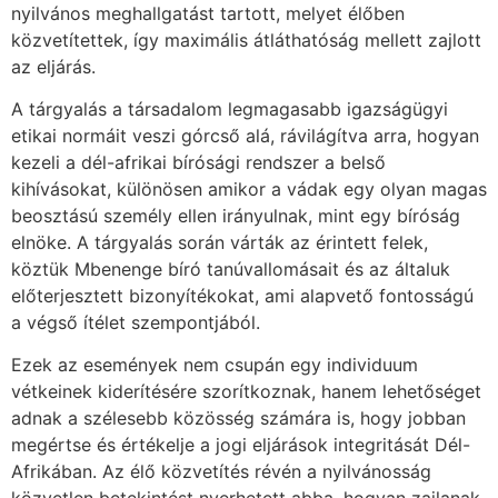
nyilvános meghallgatást tartott, melyet élőben
közvetítettek, így maximális átláthatóság mellett zajlott
az eljárás.
A tárgyalás a társadalom legmagasabb igazságügyi
etikai normáit veszi górcső alá, rávilágítva arra, hogyan
kezeli a dél-afrikai bírósági rendszer a belső
kihívásokat, különösen amikor a vádak egy olyan magas
beosztású személy ellen irányulnak, mint egy bíróság
elnöke. A tárgyalás során várták az érintett felek,
köztük Mbenenge bíró tanúvallomásait és az általuk
előterjesztett bizonyítékokat, ami alapvető fontosságú
a végső ítélet szempontjából.
Ezek az események nem csupán egy individuum
vétkeinek kiderítésére szorítkoznak, hanem lehetőséget
adnak a szélesebb közösség számára is, hogy jobban
megértse és értékelje a jogi eljárások integritását Dél-
Afrikában. Az élő közvetítés révén a nyilvánosság