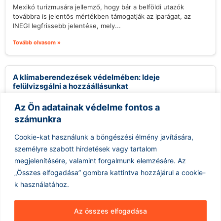
Mexikó turizmusára jellemző, hogy bár a belföldi utazók
továbbra is jelentős mértékben támogatják az iparágat, az
INEGI legfrissebb jelentése, mely...
Tovább olvasom »
A klímaberendezések védelmében: Ideje
felülvizsgálni a hozzáállásunkat
2026.08.06.
Az Ön adatainak védelme fontos a
A klímaberendezések használata sokak számára
számunkra
ellentmondásos kérdést jelent, különösen a környezettudatos
közösségekben. Gyakran hallani kritikákat, melyek szerint a
Cookie-kat használunk a böngészési élmény javítására,
légkondicionálók felesleges...
személyre szabott hirdetések vagy tartalom
Tovább olvasom »
megjelenítésére, valamint forgalmunk elemzésére.
Az
„Összes elfogadása” gombra kattintva hozzájárul a cookie-
k használatához.
Az összes elfogadása