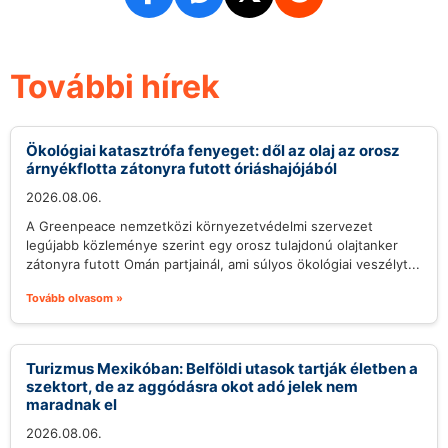
További hírek
Ökológiai katasztrófa fenyeget: dől az olaj az orosz
árnyékflotta zátonyra futott óriáshajójából
2026.08.06.
A Greenpeace nemzetközi környezetvédelmi szervezet
legújabb közleménye szerint egy orosz tulajdonú olajtanker
zátonyra futott Omán partjainál, ami súlyos ökológiai veszélyt...
Tovább olvasom »
Turizmus Mexikóban: Belföldi utasok tartják életben a
szektort, de az aggódásra okot adó jelek nem
maradnak el
2026.08.06.