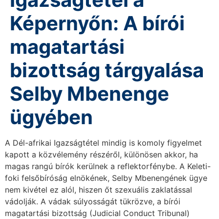
Képernyőn: A bírói
magatartási
bizottság tárgyalása
Selby Mbenenge
ügyében
A Dél-afrikai Igazságtétel mindig is komoly figyelmet
kapott a közvélemény részéről, különösen akkor, ha
magas rangú bírók kerülnek a reflektorfénybe. A Keleti-
foki felsőbíróság elnökének, Selby Mbenengének ügye
nem kivétel ez alól, hiszen őt szexuális zaklatással
vádolják. A vádak súlyosságát tükrözve, a bírói
magatartási bizottság (Judicial Conduct Tribunal)