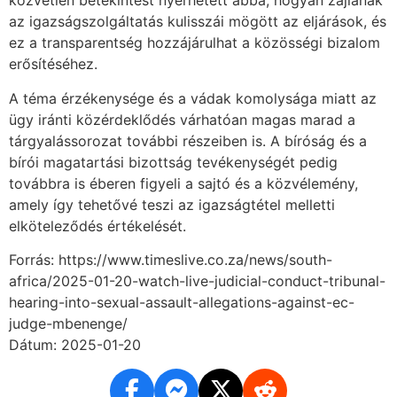
közvetlen betekintést nyerhetett abba, hogyan zajlanak
az igazságszolgáltatás kulisszái mögött az eljárások, és
ez a transparentség hozzájárulhat a közösségi bizalom
erősítéséhez.
A téma érzékenysége és a vádak komolysága miatt az
ügy iránti közérdeklődés várhatóan magas marad a
tárgyalássorozat további részeiben is. A bíróság és a
bírói magatartási bizottság tevékenységét pedig
továbbra is éberen figyeli a sajtó és a közvélemény,
amely így tehetővé teszi az igazságtétel melletti
elköteleződés értékelését.
Forrás: https://www.timeslive.co.za/news/south-
africa/2025-01-20-watch-live-judicial-conduct-tribunal-
hearing-into-sexual-assault-allegations-against-ec-
judge-mbenenge/
Dátum: 2025-01-20