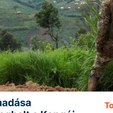
madása
To