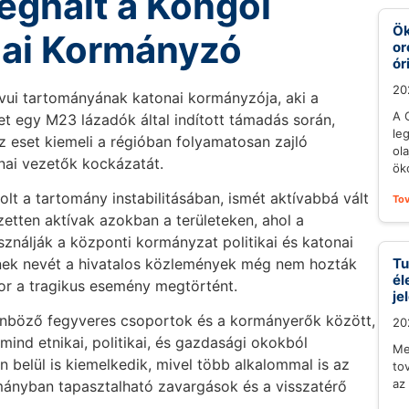
ghalt a Kongói
Ök
nai Kormányzó
or
ór
20
vui tartományának katonai kormányzója, aki a
A 
et egy M23 lázadók által indított támadás során,
le
z eset kiemeli a régióban folyamatosan zajló
ol
nai vezetők kockázatát.
öko
lt a tartomány instabilitásában, ismét aktívabbá vált
To
etten aktívak azokban a területeken, ahol a
ználják a központi kormányzat politikai és katonai
kinek nevét a hivatalos közlemények még nem hozták
Tu
él
kor a tragikus esemény megtörtént.
je
önböző fegyveres csoportok és a kormányerők között,
20
ind etnikai, politikai, és gazdasági okokból
Me
belül is kiemelkedik, mivel több alkalommal is az
to
az
mányban tapasztalható zavargások és a visszatérő