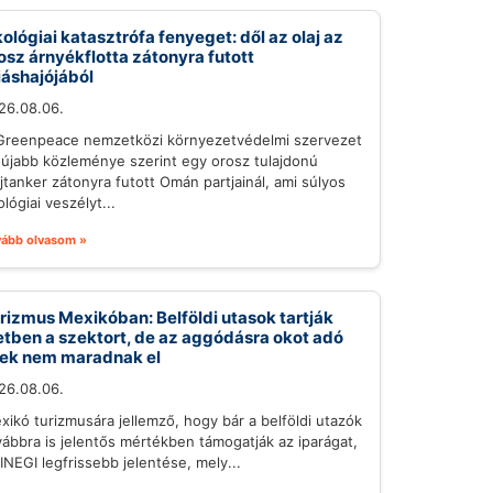
ológiai katasztrófa fenyeget: dől az olaj az
osz árnyékflotta zátonyra futott
iáshajójából
26.08.06.
Greenpeace nemzetközi környezetvédelmi szervezet
gújabb közleménye szerint egy orosz tulajdonú
ajtanker zátonyra futott Omán partjainál, ami súlyos
lógiai veszélyt...
vább olvasom »
rizmus Mexikóban: Belföldi utasok tartják
etben a szektort, de az aggódásra okot adó
lek nem maradnak el
26.08.06.
xikó turizmusára jellemző, hogy bár a belföldi utazók
vábbra is jelentős mértékben támogatják az iparágat,
 INEGI legfrissebb jelentése, mely...