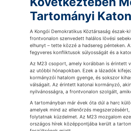
Következtében Me
Tartományi Kato
A Kongói Demokratikus Köztársaság észak-ki
frontvonalon szenvedett halálos lövési sebek
elhunyt – tette közzé a hadsereg pénteken. A
fegyveres konfliktusok súlyosságát és a kato
Az M23 csoport, amely korábban is érintett vo
az utóbbi hónapokban. Ezek a lázadók kifejez
kormányzói hatalom gyenge, és sokszor kihas
válságait. Az érintett katonai kormányzó, a
nyilvánosságra, a frontvonalon szolgált, ami
A tartományban már évek óta dúl a harc kül
amelyek mind az ellenőrzés megszerzéséért, m
folytatnak küzdelmet. Az M23 mozgalom ezen 
országos hírek középpontjába került a tarto
feszültségek miatt.