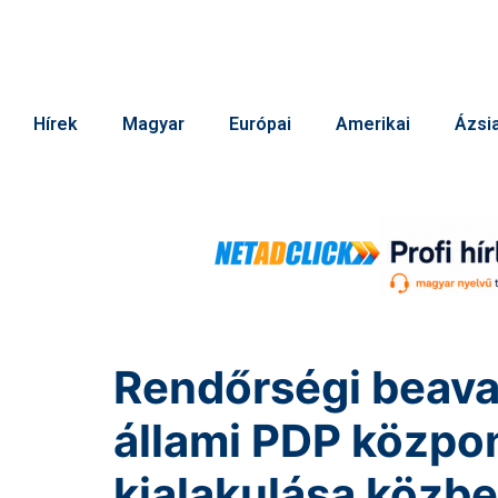
Hírek
Magyar
Európai
Amerikai
Ázsia
Rendőrségi beava
állami PDP közpon
kialakulása közb