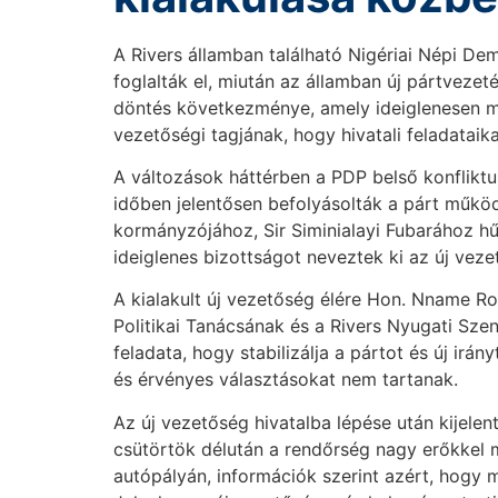
A Rivers államban található Nigériai Népi De
foglalták el, miután az államban új pártvezeté
döntés következménye, amely ideiglenesen m
vezetőségi tagjának, hogy hivatali feladataika
A változások háttérben a PDP belső konfliktus
időben jelentősen befolyásolták a párt működ
kormányzójához, Sir Siminialayi Fubarához h
ideiglenes bizottságot neveztek ki az új veze
A kialakult új vezetőség élére Hon. Nname Ro
Politikai Tanácsának és a Rivers Nyugati Sze
feladata, hogy stabilizálja a pártot és új irá
és érvényes választásokat nem tartanak.
Az új vezetőség hivatalba lépése után kijelent
csütörtök délután a rendőrség nagy erőkkel 
autópályán, információk szerint azért, hogy