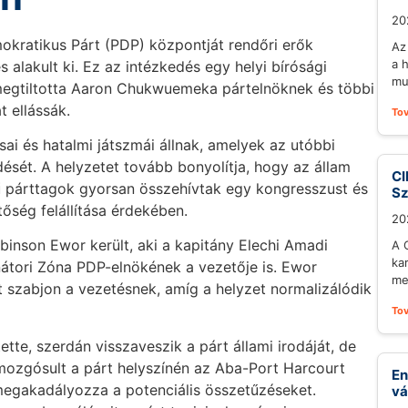
20
mokratikus Párt (PDP) központját rendőri erők
Az
a 
s alakult ki. Ez az intézkedés egy helyi bírósági
mu
egtiltotta Aaron Chukwuemeka pártelnöknek és többi
t ellássák.
To
ai és hatalmi játszmái állnak, amelyek az utóbbi
ését. A helyzetet tovább bonyolítja, hogy az állam
CI
ű párttagok gyorsan összehívtak egy kongresszust és
S
tőség felállítása érdekében.
20
binson Ewor került, aki a kapitány Elechi Amadi
A 
ka
nátori Zóna PDP-elnökének a vezetője is. Ewor
me
nyt szabjon a vezetésnek, amíg a helyzet normalizálódik
To
ette, szerdán visszaveszik a párt állami irodáját, de
mozgósult a párt helyszínén az Aba-Port Harcourt
En
 megakadályozza a potenciális összetűzéseket.
vá