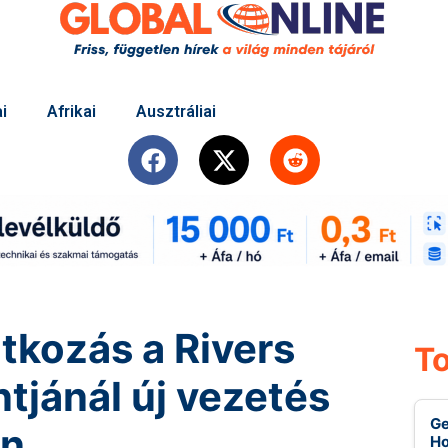
i
Afrikai
Ausztráliai
tkozás a Rivers
To
tjánál új vezetés
Ge
en
Ho