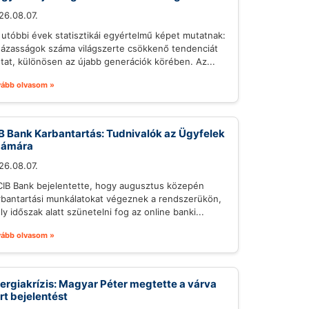
26.08.07.
 utóbbi évek statisztikái egyértelmű képet mutatnak:
házasságok száma világszerte csökkenő tendenciát
tat, különösen az újabb generációk körében. Az...
vább olvasom »
B Bank Karbantartás: Tudnivalók az Ügyfelek
zámára
26.08.07.
CIB Bank bejelentette, hogy augusztus közepén
rbantartási munkálatokat végeznek a rendszerükön,
ly időszak alatt szünetelni fog az online banki...
vább olvasom »
ergiakrízis: Magyar Péter megtette a várva
rt bejelentést