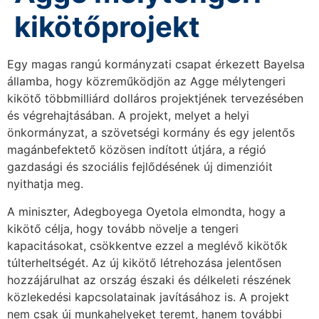
kikötőprojekt
Egy magas rangú kormányzati csapat érkezett Bayelsa
államba, hogy közreműködjön az Agge mélytengeri
kikötő többmilliárd dolláros projektjének tervezésében
és végrehajtásában. A projekt, melyet a helyi
önkormányzat, a szövetségi kormány és egy jelentős
magánbefektető közösen indított útjára, a régió
gazdasági és szociális fejlődésének új dimenzióit
nyithatja meg.
A miniszter, Adegboyega Oyetola elmondta, hogy a
kikötő célja, hogy tovább növelje a tengeri
kapacitásokat, csökkentve ezzel a meglévő kikötők
túlterheltségét. Az új kikötő létrehozása jelentősen
hozzájárulhat az ország északi és délkeleti részének
közlekedési kapcsolatainak javításához is. A projekt
nem csak új munkahelyeket teremt, hanem további