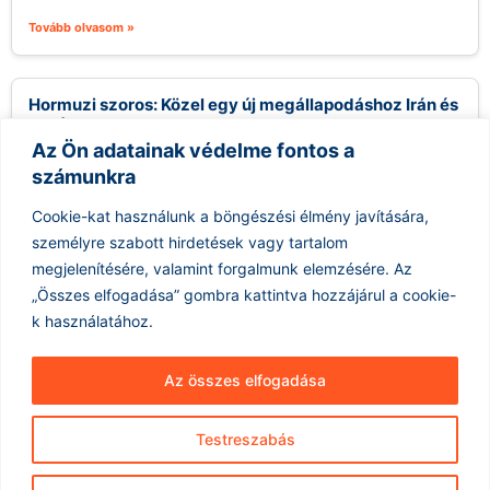
Tovább olvasom »
Hormuzi szoros: Közel egy új megállapodáshoz Irán és
Omán
Az Ön adatainak védelme fontos a
2026.08.09.
számunkra
Irán közel áll egy új megállapodás aláírásához Ománnal, amely
egy új tengeri tranzitútvonalat hozna létre a Hormuzi-
Cookie-kat használunk a böngészési élmény javítására,
szorosban. Abbas Araghchi iráni...
személyre szabott hirdetések vagy tartalom
Tovább olvasom »
megjelenítésére, valamint forgalmunk elemzésére.
Az
„Összes elfogadása” gombra kattintva hozzájárul a cookie-
k használatához.
Az összes elfogadása
Testreszabás
Hírarchívum
Impresszum
ÁSZF