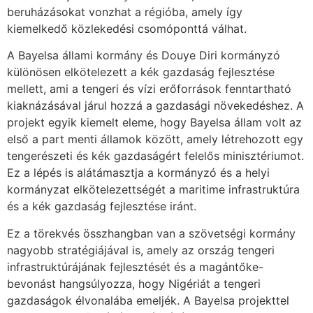
beruházásokat vonzhat a régióba, amely így
kiemelkedő közlekedési csomóponttá válhat.
A Bayelsa állami kormány és Douye Diri kormányzó
különösen elkötelezett a kék gazdaság fejlesztése
mellett, ami a tengeri és vízi erőforrások fenntartható
kiaknázásával járul hozzá a gazdasági növekedéshez. A
projekt egyik kiemelt eleme, hogy Bayelsa állam volt az
első a part menti államok között, amely létrehozott egy
tengerészeti és kék gazdaságért felelős minisztériumot.
Ez a lépés is alátámasztja a kormányzó és a helyi
kormányzat elkötelezettségét a maritime infrastruktúra
és a kék gazdaság fejlesztése iránt.
Ez a törekvés összhangban van a szövetségi kormány
nagyobb stratégiájával is, amely az ország tengeri
infrastruktúrájának fejlesztését és a magántőke-
bevonást hangsúlyozza, hogy Nigériát a tengeri
gazdaságok élvonalába emeljék. A Bayelsa projekttel