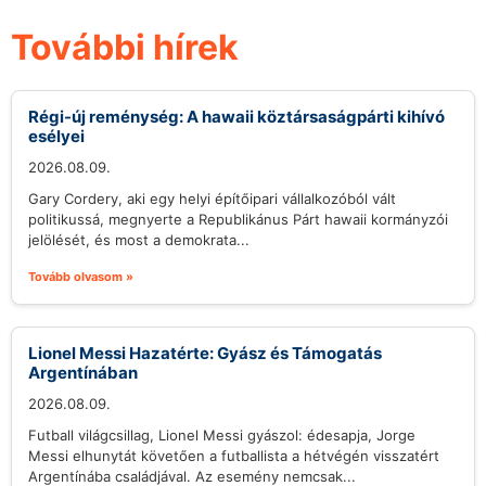
További hírek
Régi-új reménység: A hawaii köztársaságpárti kihívó
esélyei
2026.08.09.
Gary Cordery, aki egy helyi építőipari vállalkozóból vált
politikussá, megnyerte a Republikánus Párt hawaii kormányzói
jelölését, és most a demokrata...
Tovább olvasom »
Lionel Messi Hazatérte: Gyász és Támogatás
Argentínában
2026.08.09.
Futball világcsillag, Lionel Messi gyászol: édesapja, Jorge
Messi elhunytát követően a futballista a hétvégén visszatért
Argentínába családjával. Az esemény nemcsak...