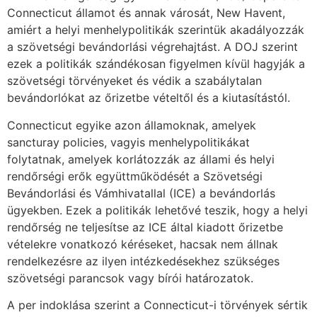
Connecticut államot és annak városát, New Havent,
amiért a helyi menhelypolitikák szerintük akadályozzák
a szövetségi bevándorlási végrehajtást. A DOJ szerint
ezek a politikák szándékosan figyelmen kívül hagyják a
szövetségi törvényeket és védik a szabálytalan
bevándorlókat az őrizetbe vételtől és a kiutasítástól.
Connecticut egyike azon államoknak, amelyek
sancturay policies, vagyis menhelypolitikákat
folytatnak, amelyek korlátozzák az állami és helyi
rendőrségi erők együttműködését a Szövetségi
Bevándorlási és Vámhivatallal (ICE) a bevándorlás
ügyekben. Ezek a politikák lehetővé teszik, hogy a helyi
rendőrség ne teljesítse az ICE által kiadott őrizetbe
vételekre vonatkozó kéréseket, hacsak nem állnak
rendelkezésre az ilyen intézkedésekhez szükséges
szövetségi parancsok vagy bírói határozatok.
A per indoklása szerint a Connecticut-i törvények sértik