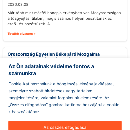
2026.08.08.
Már több mint másfél hónapja érvényben van Magyarországon
a tűzgyújtási tilalom, mégis számos helyen pusztítanak az
erdő- és bozóttüzek. A...
Tovább olvasom »
Oroszország Egyetlen Békepárti Mozgalma
Támogatást Remél a Választásokon
Az Ön adatainak védelme fontos a
2026.08.08.
számunkra
Az oroszországi liberális Jabloko párt, bár valószínűleg nem
nyer mandátumot a következő hónapban esedékes
Cookie-kat használunk a böngészési élmény javítására,
választásokon, mégis kihasználja a lehetőséget, hogy...
személyre szabott hirdetések vagy tartalom
Tovább olvasom »
megjelenítésére, valamint forgalmunk elemzésére.
Az
„Összes elfogadása” gombra kattintva hozzájárul a cookie-
k használatához.
Az összes elfogadása