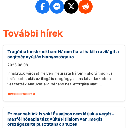
További hírek
Tragédia Innsbruckban: Három fiatal halála rávilágít a
segítségnyújtás hiányosságaira
2026.08.08.
Innsbruck városát mélyen megrázta három kiskorú tragikus
halálesete, akik az illegális drogfogyasztás következtében
vesztették életüket alig néhány hét leforgása alatt....
Tovább olvasom »
Ez már nekünk is sok! És sajnos nem látjuk a végét –
másfél hónapja tűzgyújtási tilalom van, mégis
országszerte pusztítanak a tüzek