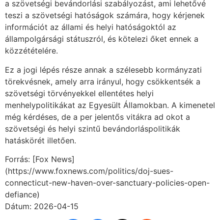
a szövetségi bevándorlási szabályozást, ami lehetővé
teszi a szövetségi hatóságok számára, hogy kérjenek
információt az állami és helyi hatóságoktól az
állampolgársági státuszról, és kötelezi őket ennek a
közzétételére.
Ez a jogi lépés része annak a szélesebb kormányzati
törekvésnek, amely arra irányul, hogy csökkentsék a
szövetségi törvényekkel ellentétes helyi
menhelypolitikákat az Egyesült Államokban. A kimenetel
még kérdéses, de a per jelentős vitákra ad okot a
szövetségi és helyi szintű bevándorláspolitikák
hatáskörét illetően.
Forrás: [Fox News]
(https://www.foxnews.com/politics/doj-sues-
connecticut-new-haven-over-sanctuary-policies-open-
defiance)
Dátum: 2026-04-15