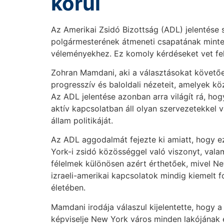
körül
Az Amerikai Zsidó Bizottság (ADL) jelentése
polgármesterének átmeneti csapatának minte
véleményekhez. Ez komoly kérdéseket vet fel 
Zohran Mamdani, aki a választásokat követően
progresszív és baloldali nézeteit, amelyek köz
Az ADL jelentése azonban arra világít rá, hog
aktív kapcsolatban áll olyan szervezetekkel 
állam politikáját.
Az ADL aggodalmát fejezte ki amiatt, hogy 
York-i zsidó közösséggel való viszonyt, valami
félelmek különösen azért érthetőek, mivel Ne
izraeli-amerikai kapcsolatok mindig kiemelt f
életében.
Mamdani irodája válaszul kijelentette, hogy a
képviselje New York város minden lakójának é