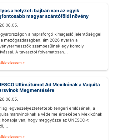
lyos a helyzet: bajban van az egyik
gfontosabb magyar szántóföldi növény
26.08.05.
gyarországon a napraforgó kimagasló jelentőséggel
r a mezőgazdaságban, ám 2026 nyarán a
vénytermesztők szembesülnek egy komoly
hívással. A tavasztól folyamatosan...
vább olvasom »
ESCO Ultimátumot Ad Mexikónak a Vaquita
rsvinok Megmentésére
26.08.05.
világ legveszélyeztetettebb tengeri emlősének, a
quita marsvinoknak a védelme érdekében Mexikónak
t hónapja van, hogy meggyőzze az UNESCO-t
ól,...
vább olvasom »