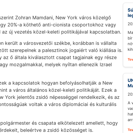
Sú
le
 szerint Zohran Mamdani, New York város közelgő
20
gy 20%-a köthető anti-cionista csoportokhoz vagy
az új vezetés közel-keleti politikájával kapcsolatban.
Ma
bí
 került a városvezetői székbe, korábban is vállalta
nö
ki
ött szerepelnek a palesztinok jogaiért való kiállása is.
y az ő általa kiválasztott csapat tagjainak egy része
To
vagy mozgalmakkal, melyek nyíltan ellenezik Izrael
UN
ezek a kapcsolatok hogyan befolyásolhatják a New
Ma
nt a város általános közel-keleti politikáját. Ezek a
20
w York jelentős zsidó népességgel rendelkezik, és az
A 
ontosságúak voltak a város diplomáciai és kulturális
va
ha
arr
 polgármester és csapata elkötelezett amellett, hogy
rdekeit, beleértve a zsidó közösséget is.
To