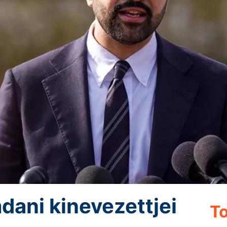
ani kinevezettjei
To