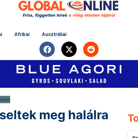
i
Afrikai
Ausztráliai
seltek meg halálra
To
Kr