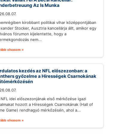
nderbetreuung Az Is Munka
26.08.07.
nemrégiben kirobbant politikai vihar középpontjában
exander Stocker, Ausztria kancellárja állt, amikor egy
ilvános fórumon kijelentette, hogy a
ermekgondozás nem...
vább olvasom »
rdulatos kezdés az NFL előszezonban: a
nthers győzelme a Hírességek Csarnokának
itómérkőzésén
26.08.07.
 NFL idei előszezonjának első mérkőzése igazi
galmakat hozott a Hírességek Csarnokának (Hall of
me Game) rendhagyó mérkőzésén, ahol a...
vább olvasom »