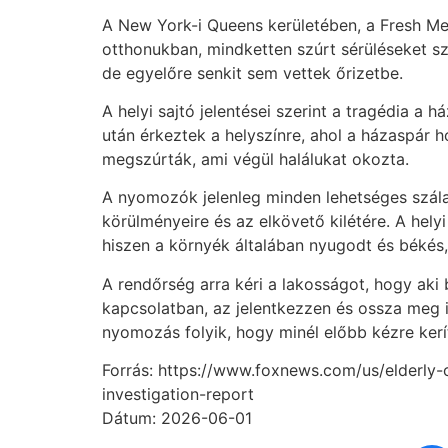
A New York-i Queens kerületében, a Fresh M
otthonukban, mindketten szúrt sérüléseket s
de egyelőre senkit sem vettek őrizetbe.
A helyi sajtó jelentései szerint a tragédia a 
után érkeztek a helyszínre, ahol a házaspár 
megszúrták, ami végül halálukat okozta.
A nyomozók jelenleg minden lehetséges szála
körülményeire és az elkövető kilétére. A hely
hiszen a környék általában nyugodt és békés,
A rendőrség arra kéri a lakosságot, hogy aki b
kapcsolatban, az jelentkezzen és ossza meg i
nyomozás folyik, hogy minél előbb kézre kerí
Forrás: https://www.foxnews.com/us/elderly-
investigation-report
Dátum: 2026-06-01