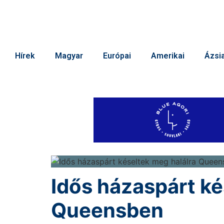
Hírek
Magyar
Európai
Amerikai
Ázsia
Idős házaspárt ké
Queensben