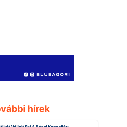
vábbi hírek
itikát Vállalt Fel A Bécsi Kancellár: