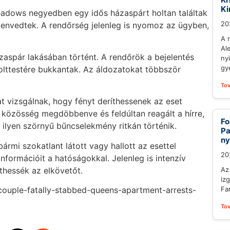
Ki
eadows negyedben egy idős házaspárt holtan találtak
20
zenvedtek. A rendőrség jelenleg is nyomoz az ügyben,
A 
Al
házaspár lakásában történt. A rendőrök a bejelentés
ny
gy
holttestére bukkantak. Az áldozatokat többször
To
t vizsgálnak, hogy fényt deríthessenek az eset
i közösség megdöbbenve és feldúltan reagált a hírre,
Fo
 ilyen szörnyű bűncselekmény ritkán történik.
Pa
ny
ármi szokatlant látott vagy hallott az esettel
20
nformációit a hatóságokkal. Jelenleg is intenzív
thessék az elkövetőt.
Az
iz
Fa
couple-fatally-stabbed-queens-apartment-arrests-
To