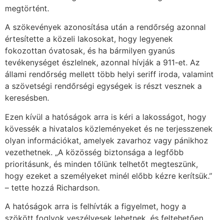
megtörtént.
A szökevények azonosítása után a rendőrség azonnal
értesítette a közeli lakosokat, hogy legyenek
fokozottan óvatosak, és ha bármilyen gyanús
tevékenységet észlelnek, azonnal hívják a 911-et. Az
állami rendőrség mellett több helyi seriff iroda, valamint
a szövetségi rendőrségi egységek is részt vesznek a
keresésben.
Ezen kívül a hatóságok arra is kéri a lakosságot, hogy
kövessék a hivatalos közleményeket és ne terjesszenek
olyan információkat, amelyek zavarhoz vagy pánikhoz
vezethetnek. „A közösség biztonsága a legfőbb
prioritásunk, és minden tőlünk telhetőt megteszünk,
hogy ezeket a személyeket minél előbb kézre kerítsük.”
– tette hozzá Richardson.
A hatóságok arra is felhívták a figyelmet, hogy a
szökött foglyok veszélyesek lehetnek, és feltehetően