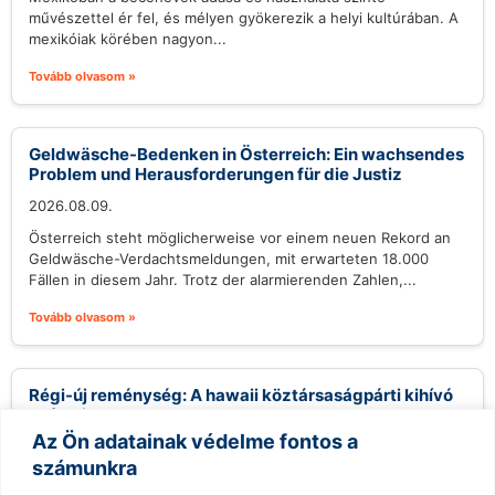
művészettel ér fel, és mélyen gyökerezik a helyi kultúrában. A
mexikóiak körében nagyon...
Tovább olvasom »
Geldwäsche-Bedenken in Österreich: Ein wachsendes
Problem und Herausforderungen für die Justiz
2026.08.09.
Österreich steht möglicherweise vor einem neuen Rekord an
Geldwäsche-Verdachtsmeldungen, mit erwarteten 18.000
Fällen in diesem Jahr. Trotz der alarmierenden Zahlen,...
Tovább olvasom »
Régi-új reménység: A hawaii köztársaságpárti kihívó
esélyei
Az Ön adatainak védelme fontos a
2026.08.09.
számunkra
Gary Cordery, aki egy helyi építőipari vállalkozóból vált