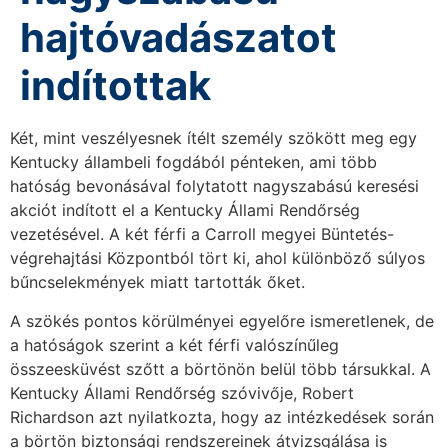
hajtóvadászatot
indítottak
Két, mint veszélyesnek ítélt személy szökött meg egy
Kentucky állambeli fogdából pénteken, ami több
hatóság bevonásával folytatott nagyszabású keresési
akciót indított el a Kentucky Állami Rendőrség
vezetésével. A két férfi a Carroll megyei Büntetés-
végrehajtási Központból tört ki, ahol különböző súlyos
bűncselekmények miatt tartották őket.
A szökés pontos körülményei egyelőre ismeretlenek, de
a hatóságok szerint a két férfi valószínűleg
összeesküvést szőtt a börtönön belül több társukkal. A
Kentucky Állami Rendőrség szóvivője, Robert
Richardson azt nyilatkozta, hogy az intézkedések során
a börtön biztonsági rendszereinek átvizsgálása is