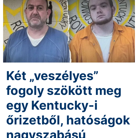
Két „veszélyes”
fogoly szökött meg
egy Kentucky-i
őrizetből, hatóságok
nagyszabású