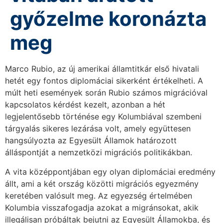
győzelme koronázta
meg
Marco Rubio, az új amerikai államtitkár első hivatali
hetét egy fontos diplomáciai sikerként értékelheti. A
múlt heti események során Rubio számos migrációval
kapcsolatos kérdést kezelt, azonban a hét
legjelentősebb történése egy Kolumbiával szembeni
tárgyalás sikeres lezárása volt, amely együttesen
hangsúlyozta az Egyesült Államok határozott
álláspontját a nemzetközi migrációs politikákban.
A vita középpontjában egy olyan diplomáciai eredmény
állt, ami a két ország közötti migrációs egyezmény
keretében valósult meg. Az egyezség értelmében
Kolumbia visszafogadja azokat a migránsokat, akik
illegálisan próbáltak bejutni az Egyesült Államokba, és