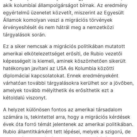
akik kolumbiai állampolgárságot bírnak. Az eredmény
egyértelmű üzenetet közvetít, miszerint az Egyesült
Államok komolyan veszi a migrációs törvények
érvényesítését és nem hátrál meg a nemzetközi
tárgyalások során.
Ez a siker nemcsak a migrációs politikában mutatott
amerikai elkötelezettséget erősíti, de Rubio vezetői
képességeit is kiemeli, aminek köszönhetően sikerült
hatékonyan javítani az USA és Kolumbia közötti
diplomáciai kapcsolatokat. Ennek eredményeként
várhatóan további tárgyalásokra kerülhet sor a jövőben,
amelyek tovább mélyíthetik és erősíthetik ezt a
kétoldalú viszonyt.
A helyzet különösen fontos az amerikai társadalom
számára is, tekintettel arra, hogy a migrációs kérdések
évek óta forró témát jelentenek az amerikai politikában.
Rubio államtitkárként tett lépései, melyek a szigorú, de