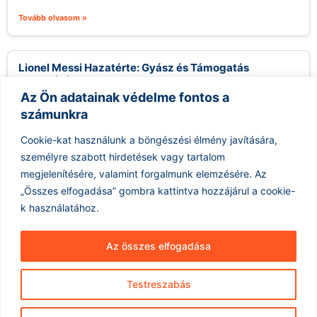
Tovább olvasom »
Lionel Messi Hazatérte: Gyász és Támogatás
Argentínában
Az Ön adatainak védelme fontos a
2026.08.09.
számunkra
Futball világcsillag, Lionel Messi gyászol: édesapja, Jorge
Messi elhunytát követően a futballista a hétvégén visszatért
Cookie-kat használunk a böngészési élmény javítására,
Argentínába családjával. Az esemény nemcsak...
személyre szabott hirdetések vagy tartalom
Tovább olvasom »
megjelenítésére, valamint forgalmunk elemzésére.
Az
„Összes elfogadása” gombra kattintva hozzájárul a cookie-
k használatához.
Az összes elfogadása
Testreszabás
Hírarchívum
Impresszum
ÁSZF