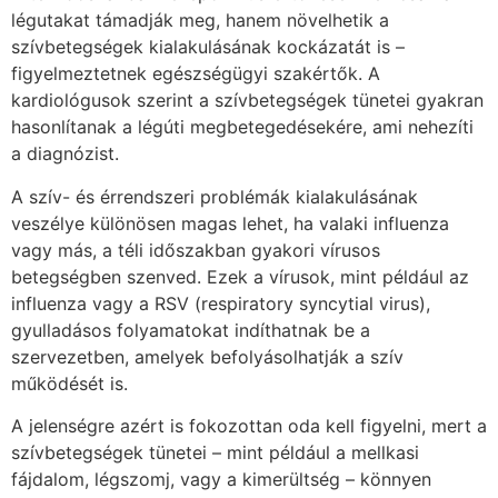
légutakat támadják meg, hanem növelhetik a
szívbetegségek kialakulásának kockázatát is –
figyelmeztetnek egészségügyi szakértők. A
kardiológusok szerint a szívbetegségek tünetei gyakran
hasonlítanak a légúti megbetegedésekére, ami nehezíti
a diagnózist.
A szív- és érrendszeri problémák kialakulásának
veszélye különösen magas lehet, ha valaki influenza
vagy más, a téli időszakban gyakori vírusos
betegségben szenved. Ezek a vírusok, mint például az
influenza vagy a RSV (respiratory syncytial virus),
gyulladásos folyamatokat indíthatnak be a
szervezetben, amelyek befolyásolhatják a szív
működését is.
A jelenségre azért is fokozottan oda kell figyelni, mert a
szívbetegségek tünetei – mint például a mellkasi
fájdalom, légszomj, vagy a kimerültség – könnyen