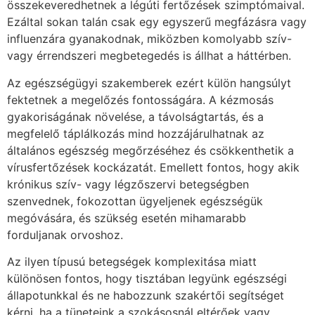
összekeveredhetnek a légúti fertőzések szimptómaival.
Ezáltal sokan talán csak egy egyszerű megfázásra vagy
influenzára gyanakodnak, miközben komolyabb szív-
vagy érrendszeri megbetegedés is állhat a háttérben.
Az egészségügyi szakemberek ezért külön hangsúlyt
fektetnek a megelőzés fontosságára. A kézmosás
gyakoriságának növelése, a távolságtartás, és a
megfelelő táplálkozás mind hozzájárulhatnak az
általános egészség megőrzéséhez és csökkenthetik a
vírusfertőzések kockázatát. Emellett fontos, hogy akik
krónikus szív- vagy légzőszervi betegségben
szenvednek, fokozottan ügyeljenek egészségük
megóvására, és szükség esetén mihamarabb
forduljanak orvoshoz.
Az ilyen típusú betegségek komplexitása miatt
különösen fontos, hogy tisztában legyünk egészségi
állapotunkkal és ne habozzunk szakértői segítséget
kérni, ha a tüneteink a szokásosnál eltérőek vagy