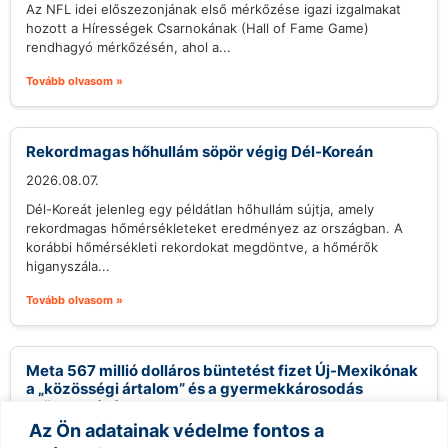
Az NFL idei előszezonjának első mérkőzése igazi izgalmakat
hozott a Hírességek Csarnokának (Hall of Fame Game)
rendhagyó mérkőzésén, ahol a...
Tovább olvasom »
Rekordmagas hőhullám söpör végig Dél-Koreán
2026.08.07.
Dél-Koreát jelenleg egy példátlan hőhullám sújtja, amely
rekordmagas hőmérsékleteket eredményez az országban. A
korábbi hőmérsékleti rekordokat megdöntve, a hőmérők
higanyszála...
Tovább olvasom »
Meta 567 millió dolláros büntetést fizet Új-Mexikónak
a „közösségi ártalom” és a gyermekkárosodás
csökkentésére
Az Ön adatainak védelme fontos a
2026.08.07.