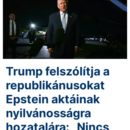
Trump felszólítja a
republikánusokat
Epstein aktáinak
nyilvánosságra
hozatalára: „Nincs