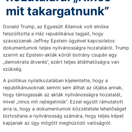
mit takargatnunk”
Donald Trump, az Egyesült Államok volt elnöke
felszólította a Ház republikánus tagjait, hogy
szavazzanak Jeffrey Epstein ügyével kapcsolatos
dokumentumok teljes nyilvánosságra hozataláról. Trump
szerint az Epstein-akták körüli botrány csupán egy
„demokrata átverés”, ezért teljes átláthatóságra van
szükség.
A politikus nyilatkozatában kijelentette, hogy a
republikánusoknak semmi sem állhat az útjába annak,
hogy támogassák az akták nyilvánosságra hozatalát,
mivel „nincs mit rejtegetniük”. Ezzel együtt rámutatott
arra is, hogy a dokumentumok közzététele lehetőséget
biztosítana a nyilvánosság számára, hogy teljes képet
kapjanak az ügy mögött meghúzódó valóságról.