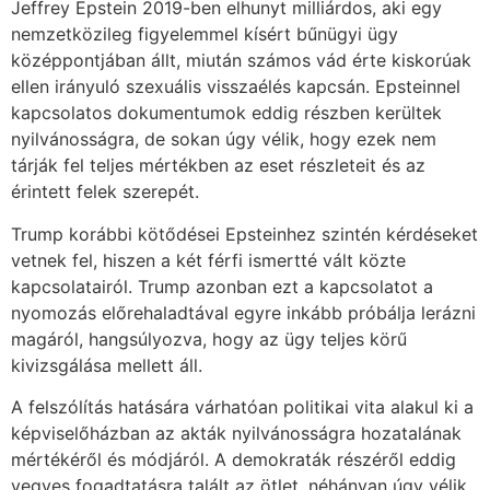
Jeffrey Epstein 2019-ben elhunyt milliárdos, aki egy
nemzetközileg figyelemmel kísért bűnügyi ügy
középpontjában állt, miután számos vád érte kiskorúak
ellen irányuló szexuális visszaélés kapcsán. Epsteinnel
kapcsolatos dokumentumok eddig részben kerültek
nyilvánosságra, de sokan úgy vélik, hogy ezek nem
tárják fel teljes mértékben az eset részleteit és az
érintett felek szerepét.
Trump korábbi kötődései Epsteinhez szintén kérdéseket
vetnek fel, hiszen a két férfi ismertté vált közte
kapcsolatairól. Trump azonban ezt a kapcsolatot a
nyomozás előrehaladtával egyre inkább próbálja lerázni
magáról, hangsúlyozva, hogy az ügy teljes körű
kivizsgálása mellett áll.
A felszólítás hatására várhatóan politikai vita alakul ki a
képviselőházban az akták nyilvánosságra hozatalának
mértékéről és módjáról. A demokraták részéről eddig
vegyes fogadtatásra talált az ötlet, néhányan úgy vélik,