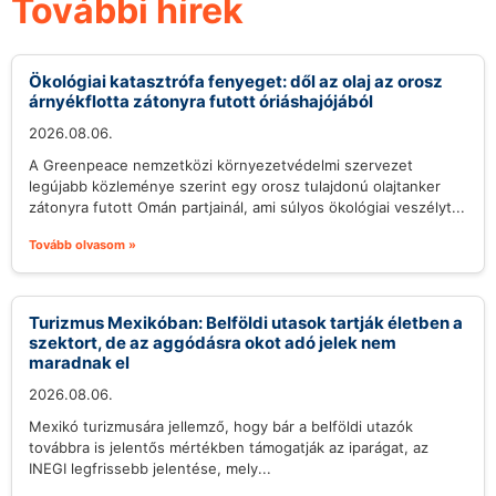
További hírek
Ökológiai katasztrófa fenyeget: dől az olaj az orosz
árnyékflotta zátonyra futott óriáshajójából
2026.08.06.
A Greenpeace nemzetközi környezetvédelmi szervezet
legújabb közleménye szerint egy orosz tulajdonú olajtanker
zátonyra futott Omán partjainál, ami súlyos ökológiai veszélyt...
Tovább olvasom »
Turizmus Mexikóban: Belföldi utasok tartják életben a
szektort, de az aggódásra okot adó jelek nem
maradnak el
2026.08.06.
Mexikó turizmusára jellemző, hogy bár a belföldi utazók
továbbra is jelentős mértékben támogatják az iparágat, az
INEGI legfrissebb jelentése, mely...