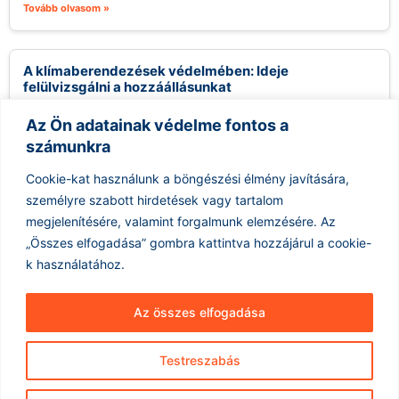
Tovább olvasom »
A klímaberendezések védelmében: Ideje
felülvizsgálni a hozzáállásunkat
2026.08.06.
Az Ön adatainak védelme fontos a
A klímaberendezések használata sokak számára
számunkra
ellentmondásos kérdést jelent, különösen a környezettudatos
közösségekben. Gyakran hallani kritikákat, melyek szerint a
Cookie-kat használunk a böngészési élmény javítására,
légkondicionálók felesleges...
személyre szabott hirdetések vagy tartalom
Tovább olvasom »
megjelenítésére, valamint forgalmunk elemzésére.
Az
„Összes elfogadása” gombra kattintva hozzájárul a cookie-
k használatához.
Az összes elfogadása
Testreszabás
Hírarchívum
Impresszum
ÁSZF