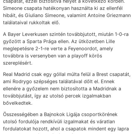
csapatát, ezzel biztosítva helyét a következő körben.
Simeone csapata hatékonyan használta ki az ellenfél
hibáit, és Giuliano Simeone, valamint Antoine Griezmann
találataival rukkoltak elő.
A Bayer Leverkusen szintén továbbjutott, miután 1-0-ra
győzött a Sparta Prága ellen. Az ütközetben Lille
meglepetésre 2-1-re verte a Feyenoordot, amely
továbbra is versenyben van a playoff körös
szereplésért.
Real Madrid csak egy góllal múlta felül a Brest csapatát,
ami Rodrygo szépséges találatával dőlt el. Ennek
ellenére a győzelem nem biztosította a Madridnak a
továbbjutást, így az utolsó percek izgalmakban
bővelkedtek.
Összességében a Bajnokok Ligája csoportkörének
utolsó fordulója rendkívüli izgalmakat és váratlan
fordulatokat hozott, ahol a csapatok mindent egy lapra