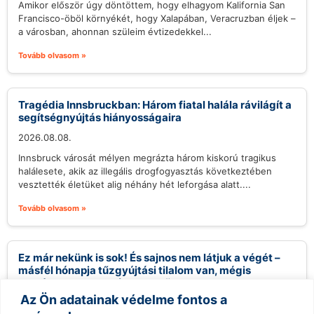
Amikor először úgy döntöttem, hogy elhagyom Kalifornia San
Francisco-öböl környékét, hogy Xalapában, Veracruzban éljek –
a városban, ahonnan szüleim évtizedekkel...
Tovább olvasom »
Tragédia Innsbruckban: Három fiatal halála rávilágít a
segítségnyújtás hiányosságaira
2026.08.08.
Innsbruck városát mélyen megrázta három kiskorú tragikus
halálesete, akik az illegális drogfogyasztás következtében
vesztették életüket alig néhány hét leforgása alatt....
Tovább olvasom »
Ez már nekünk is sok! És sajnos nem látjuk a végét –
másfél hónapja tűzgyújtási tilalom van, mégis
országszerte pusztítanak a tüzek
Az Ön adatainak védelme fontos a
2026.08.08.