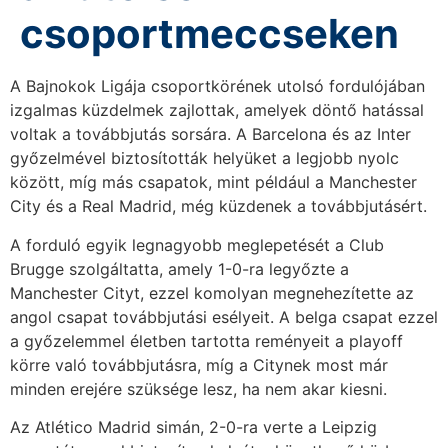
csoportmeccseken
A Bajnokok Ligája csoportkörének utolsó fordulójában
izgalmas küzdelmek zajlottak, amelyek döntő hatással
voltak a továbbjutás sorsára. A Barcelona és az Inter
győzelmével biztosították helyüket a legjobb nyolc
között, míg más csapatok, mint például a Manchester
City és a Real Madrid, még küzdenek a továbbjutásért.
A forduló egyik legnagyobb meglepetését a Club
Brugge szolgáltatta, amely 1-0-ra legyőzte a
Manchester Cityt, ezzel komolyan megnehezítette az
angol csapat továbbjutási esélyeit. A belga csapat ezzel
a győzelemmel életben tartotta reményeit a playoff
körre való továbbjutásra, míg a Citynek most már
minden erejére szüksége lesz, ha nem akar kiesni.
Az Atlético Madrid simán, 2-0-ra verte a Leipzig