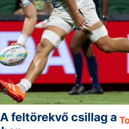
A feltörekvő csillag a
To