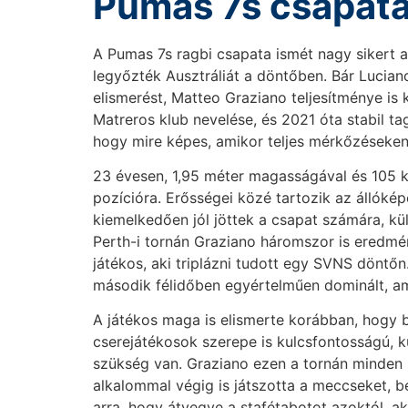
Pumas 7s csapat
A Pumas 7s ragbi csapata ismét nagy sikert a
legyőzték Ausztráliát a döntőben. Bár Lucian
elismerést, Matteo Graziano teljesítménye is 
Matreros klub nevelése, és 2021 óta stabil t
hogy mire képes, amikor teljes mérkőzéseken
23 évesen, 1,95 méter magasságával és 105 ki
pozícióra. Erősségei közé tartozik az állóké
kiemelkedően jól jöttek a csapat számára, kü
Perth-i tornán Graziano háromszor is eredmén
játékos, aki triplázni tudott egy SVNS döntő
második félidőben egyértelműen dominált, am
A játékos maga is elismerte korábban, hogy b
cserejátékosok szerepe is kulcsfontosságú,
szükség van. Graziano ezen a tornán minden
alkalommal végig is játszotta a meccseket, bel
arra, hogy átvegye a stafétabotot azoktól, a