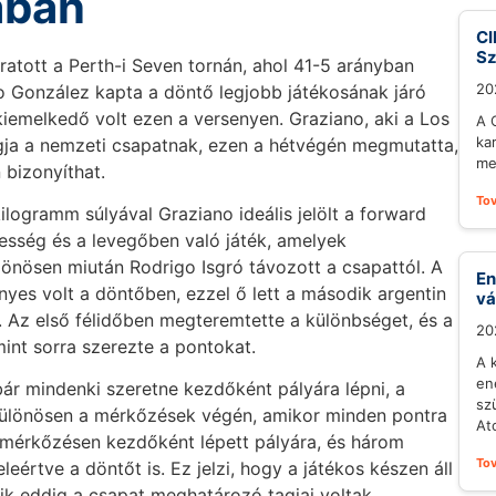
ában
CI
S
ratott a Perth-i Seven tornán, ahol 41-5 arányban
20
o González kapta a döntő legjobb játékosának járó
kiemelkedő volt ezen a versenyen. Graziano, aki a Los
A 
ka
agja a nemzeti csapatnak, ezen a hétvégén megmutatta,
me
 bizonyíthat.
To
logramm súlyával Graziano ideális jelölt a forward
pesség és a levegőben való játék, amelyek
lönösen miután Rodrigo Isgró távozott a csapattól. A
En
yes volt a döntőben, ezzel ő lett a második argentin
vá
n. Az első félidőben megteremtette a különbséget, és a
20
int sorra szerezte a pontokat.
A 
en
ár mindenki szeretne kezdőként pályára lépni, a
sz
 különösen a mérkőzések végén, amikor minden pontra
At
 mérkőzésen kezdőként lépett pályára, és három
To
eértve a döntőt is. Ez jelzi, hogy a játékos készen áll
kik eddig a csapat meghatározó tagjai voltak.