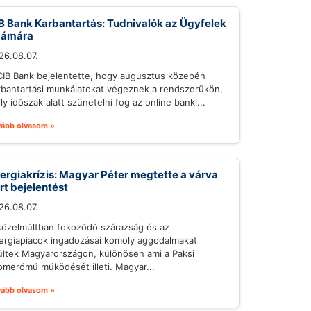
B Bank Karbantartás: Tudnivalók az Ügyfelek
zámára
26.08.07.
CIB Bank bejelentette, hogy augusztus közepén
rbantartási munkálatokat végeznek a rendszerükön,
ly időszak alatt szünetelni fog az online banki...
vább olvasom »
ergiakrízis: Magyar Péter megtette a várva
rt bejelentést
26.08.07.
közelmúltban fokozódó szárazság és az
ergiapiacok ingadozásai komoly aggodalmakat
ültek Magyarországon, különösen ami a Paksi
omerőmű működését illeti. Magyar...
vább olvasom »