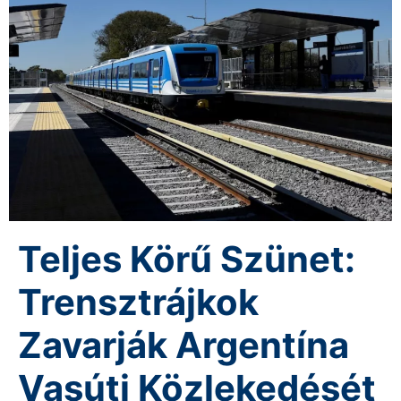
Teljes Körű Szünet:
Trensztrájkok
Zavarják Argentína
Vasúti Közlekedését