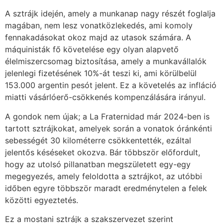
A sztrájk idején, amely a munkanap nagy részét foglalja
magában, nem lesz vonatközlekedés, ami komoly
fennakadásokat okoz majd az utasok számára. A
máquinisták fő követelése egy olyan alapvető
élelmiszercsomag biztosítása, amely a munkavállalók
jelenlegi fizetésének 10%-át teszi ki, ami körülbelül
153.000 argentin pesót jelent. Ez a követelés az infláció
miatti vásárlóerő-csökkenés kompenzálására irányul.
A gondok nem újak; a La Fraternidad már 2024-ben is
tartott sztrájkokat, amelyek során a vonatok óránkénti
sebességét 30 kilométerre csökkentették, ezáltal
jelentős késéseket okozva. Bár többször előfordult,
hogy az utolsó pillanatban megszületett egy-egy
megegyezés, amely feloldotta a sztrájkot, az utóbbi
időben egyre többször maradt eredménytelen a felek
közötti egyeztetés.
Ez a mostani sztrájk a szakszervezet szerint