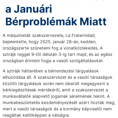
a Januári
Bérproblémák Miatt
A máquinisták szakszervezete, La Fraternidad,
bejelentette, hogy 2025. január 28-án, kedden,
országszerte szünetelni fog a vonatközlekedés. A
sztrájk reggel 9-től délután 3-ig tart majd, és az egész
országban érinteni fogja a vasúti szolgáltatásokat.
A sztrájk hátterében a bérrendezési tárgyalások
elhúzódása áll. A szakszervezet és a vasúti társaságok
közötti tárgyalások során nem sikerült megegyezni a
bérkiegészítések mértékéről, amit a szakszervezet a
munkavállalók alapvető jogainak sérelmének tekint. A
munkabeszüntetés kezdeményezését azért hozták meg,
mert a vasúti társaságok és a kormány képviselői nem
reagáltak kellőképpen a válságra.