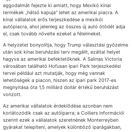
aggodalmát fejezte ki amiatt, hogy Mexikó kínai
termékek „hátsó kapuja” lehet az amerikai piacra. A
kínai vállalatok erős terjeszkedése a mexikói
autópiacra, ahol jelenleg az összes új autó ötödét adja
el, csak tovább növelte ezeket a félelmeket.
A helyzetet bonyolítja, hogy Trump választási győzelme
után sok kínai beruházási terv megállt, ezáltal helyet
hagyva az amerikai befektetőknek. A Salinas Victoria
városában található Hofusan Ipari Park terjeszkedési
tervei például azt mutatják, hogy még vannak
lehetőségek a piacon, hiszen az ipari park 2017-es
megnyitása óta 1,5 milliárd dollár értékű beruházást
vonzott.
Az amerikai vállalatok érdeklődése azonban nem
korlátozódik csak az autóiparra; a Colliers információi
szerint ezek a vállalatok szeretnének Monterreyben
gyárakat telepíteni, amelyek különböző iparágakban,