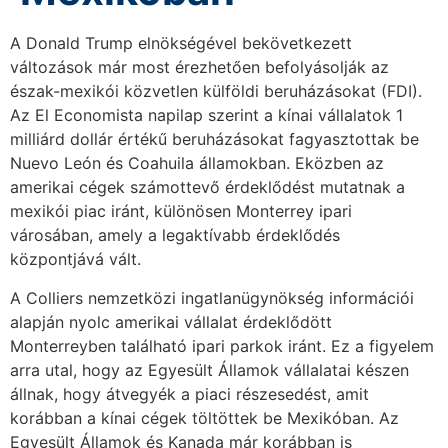
A Donald Trump elnökségével bekövetkezett
változások már most érezhetően befolyásolják az
észak-mexikói közvetlen külföldi beruházásokat (FDI).
Az El Economista napilap szerint a kínai vállalatok 1
milliárd dollár értékű beruházásokat fagyasztottak be
Nuevo León és Coahuila államokban. Eközben az
amerikai cégek számottevő érdeklődést mutatnak a
mexikói piac iránt, különösen Monterrey ipari
városában, amely a legaktívabb érdeklődés
központjává vált.
A Colliers nemzetközi ingatlanügynökség információi
alapján nyolc amerikai vállalat érdeklődött
Monterreyben található ipari parkok iránt. Ez a figyelem
arra utal, hogy az Egyesült Államok vállalatai készen
állnak, hogy átvegyék a piaci részesedést, amit
korábban a kínai cégek töltöttek be Mexikóban. Az
Egyesült Államok és Kanada már korábban is