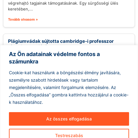
végrehajtó tagjainak támogatásának. Egy sürgősségi ülés
keretében,...
Tovább olvasom »
Plágiumvádak sújtotta cambridge-i professzor
távozik posztjáról
Az Ön adatainak védelme fontos a
2026.08.06.
számunkra
Jason Arday, a Cambridge-i Egyetem professzora, aki nemrég
került a figyelem középpontjába több plágiumváddal
Cookie-kat használunk a böngészési élmény javítására,
kapcsolatban, távozott pozíciójából, miután az egyetem...
személyre szabott hirdetések vagy tartalom
Tovább olvasom »
megjelenítésére, valamint forgalmunk elemzésére.
Az
„Összes elfogadása” gombra kattintva hozzájárul a cookie-
k használatához.
Az összes elfogadása
Testreszabás