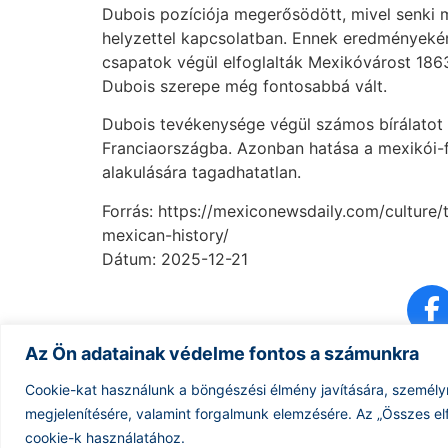
Dubois pozíciója megerősödött, mivel senki m
helyzettel kapcsolatban. Ennek eredményeként
csapatok végül elfoglalták Mexikóvárost 186
Dubois szerepe még fontosabbá vált.
Dubois tevékenysége végül számos bírálatot vá
Franciaországba. Azonban hatása a mexikói-
alakulására tagadhatatlan.
Forrás: https://mexiconewsdaily.com/cultur
mexican-history/
Dátum: 2025-12-21
Az Ön adatainak védelme fontos a számunkra
Cookie-kat használunk a böngészési élmény javítására, személy
megjelenítésére, valamint forgalmunk elemzésére.
Az „Összes el
cookie-k használatához.