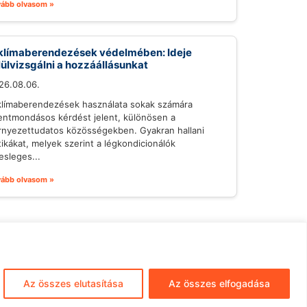
vább olvasom »
klímaberendezések védelmében: Ideje
lülvizsgálni a hozzáállásunkat
26.08.06.
klímaberendezések használata sokak számára
lentmondásos kérdést jelent, különösen a
rnyezettudatos közösségekben. Gyakran hallani
itikákat, melyek szerint a légkondicionálók
esleges...
vább olvasom »
mpresszum
ÁSZF
Adatkezelés
Az összes elutasítása
Az összes elfogadása