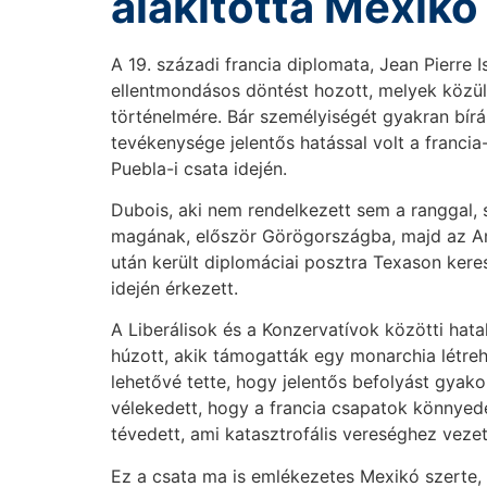
alakította Mexikó
A 19. századi francia diplomata, Jean Pierre 
ellentmondásos döntést hozott, melyek közül 
történelmére. Bár személyiségét gyakran bírál
tevékenysége jelentős hatással volt a franci
Puebla-i csata idején.
Dubois, aki nem rendelkezett sem a ranggal,
magának, először Görögországba, majd az Am
után került diplomáciai posztra Texason ker
idején érkezett.
A Liberálisok és a Konzervatívok közötti hat
húzott, akik támogatták egy monarchia létre
lehetővé tette, hogy jelentős befolyást gyako
vélekedett, hogy a francia csapatok könnyed
tévedett, ami katasztrofális vereséghez vezet
Ez a csata ma is emlékezetes Mexikó szerte,