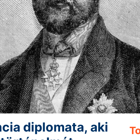
cia diplomata, aki
To