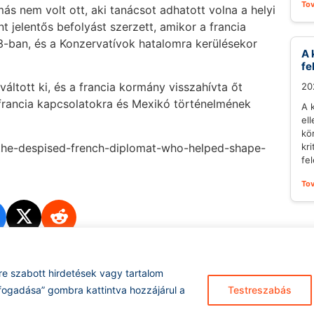
To
ás nem volt ott, aki tanácsot adhatott volna a helyi
 jelentős befolyást szerzett, amikor a francia
3-ban, és a Konzervatívok hatalomra kerülésekor
A 
fe
ltott ki, és a francia kormány visszahívta őt
20
francia kapcsolatokra és Mexikó történelmének
A 
el
kö
e/the-despised-french-diplomat-who-helped-shape-
kr
fel
To
re szabott hirdetések vagy tartalom
Hírarchívum
I
fogadása” gombra kattintva hozzájárul a
Testreszabás