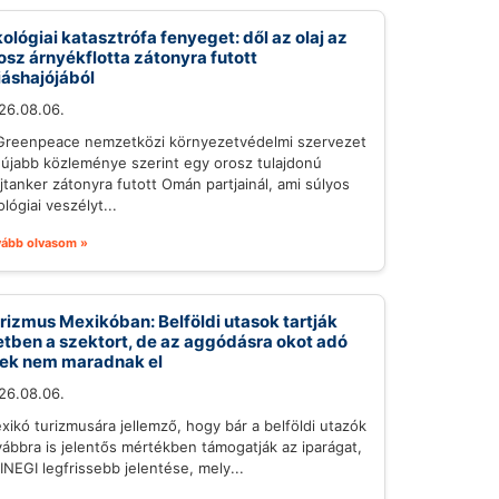
ológiai katasztrófa fenyeget: dől az olaj az
osz árnyékflotta zátonyra futott
iáshajójából
26.08.06.
Greenpeace nemzetközi környezetvédelmi szervezet
gújabb közleménye szerint egy orosz tulajdonú
ajtanker zátonyra futott Omán partjainál, ami súlyos
lógiai veszélyt...
vább olvasom »
rizmus Mexikóban: Belföldi utasok tartják
etben a szektort, de az aggódásra okot adó
lek nem maradnak el
26.08.06.
xikó turizmusára jellemző, hogy bár a belföldi utazók
vábbra is jelentős mértékben támogatják az iparágat,
 INEGI legfrissebb jelentése, mely...