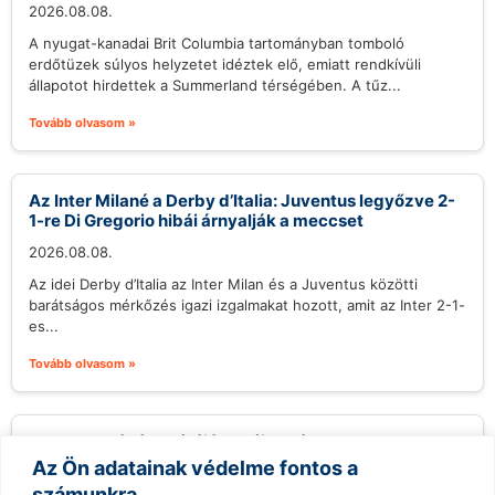
2026.08.08.
A nyugat-kanadai Brit Columbia tartományban tomboló
erdőtüzek súlyos helyzetet idéztek elő, emiatt rendkívüli
állapotot hirdettek a Summerland térségében. A tűz...
Tovább olvasom »
Az Inter Milané a Derby d’Italia: Juventus legyőzve 2-
1-re Di Gregorio hibái árnyalják a meccset
2026.08.08.
Az idei Derby d’Italia az Inter Milan és a Juventus közötti
barátságos mérkőzés igazi izgalmakat hozott, amit az Inter 2-1-
es...
Tovább olvasom »
Veracruz kávékultúrájának új hulláma
Az Ön adatainak védelme fontos a
2026.08.08.
számunkra