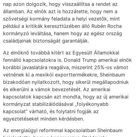
nap azon dolgozik, hogy visszaállítsa a rendet az
államban. Az elnök azt is hozzátette, hogy nem a
szövetségi kormány feladata a helyi vezetők, mint
például a kritikák kereszttüzében álló Rubén Rocha
kormányzó leváltása, hanem hogy az egész ország
családjainak biztonságát garantálják.
Az elnöknő továbbá kitért az Egyesült Államokkal
fennálló kapcsolatokra is. Donald Trump amerikai elnök
korábbi javaslatára reagálva, miszerint 25%-os vámot
vetnének ki a mexikói exporttermékekre, Sheinbaum
bizakodóan nyilatkozott, hogy sikerül megállapodniuk
és elkerülni a vámok bevezetését. Az amerikai
kapcsolatok kapcsán azt mondta, hogy az új amerikai
kormányzat stabilizálódásával „folyékonyabb
kapcsolat” várható, és folytatni fogják az
egyeztetéseket minden kérdésben.
Az energiaügyi reformmal kapcsolatban Sheinbaum