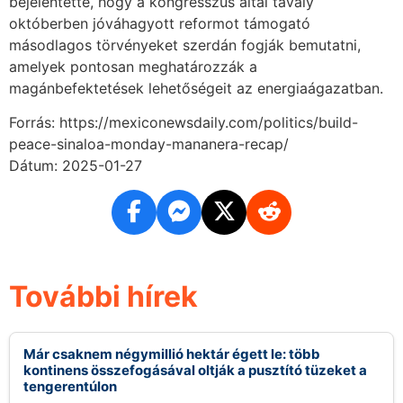
bejelentette, hogy a kongresszus által tavaly
októberben jóváhagyott reformot támogató
másodlagos törvényeket szerdán fogják bemutatni,
amelyek pontosan meghatározzák a
magánbefektetések lehetőségeit az energiaágazatban.
Forrás: https://mexiconewsdaily.com/politics/build-
peace-sinaloa-monday-mananera-recap/
Dátum: 2025-01-27
További hírek
Már csaknem négymillió hektár égett le: több
kontinens összefogásával oltják a pusztító tüzeket a
tengerentúlon