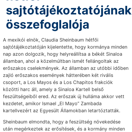
sajtótájékoztatójának
összefoglalója
A mexikói elnök, Claudia Sheinbaum hétfői
sajtótájékoztatóján kijelentette, hogy kormánya minden
nap azon dolgozik, hogy helyreállítsa a békét Sinaloa
államban, ahol a közelmúltban ismét fellángoltak az
erőszakos cselekmények. Az államban az utóbbi időben
zajló erőszakos események hátterében két rivális
csoport, a Los Mayos és a Los Chapitos frakciók
közötti harc áll, amely a Sinaloa Kartell belső
feszültségeiből ered. Az erőszak új hulláma akkor vett
kezdetet, amikor Ismael „El Mayo” Zambada
kartellvezért az Egyesült Államokban letartóztatták.
Sheinbaum elmondta, hogy a feszültség növekedése
után megérkeztek az erősítések, és a kormány minden