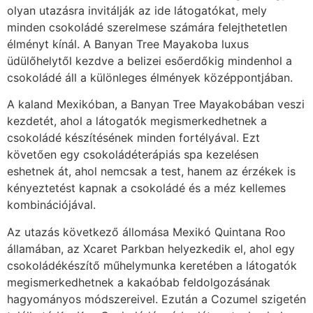
olyan utazásra invitálják az ide látogatókat, mely
minden csokoládé szerelmese számára felejthetetlen
élményt kínál. A Banyan Tree Mayakoba luxus
üdülőhelytől kezdve a belizei esőerdőkig mindenhol a
csokoládé áll a különleges élmények középpontjában.
A kaland Mexikóban, a Banyan Tree Mayakobában veszi
kezdetét, ahol a látogatók megismerkedhetnek a
csokoládé készítésének minden fortélyával. Ezt
követően egy csokoládéterápiás spa kezelésen
eshetnek át, ahol nemcsak a test, hanem az érzékek is
kényeztetést kapnak a csokoládé és a méz kellemes
kombinációjával.
Az utazás következő állomása Mexikó Quintana Roo
államában, az Xcaret Parkban helyezkedik el, ahol egy
csokoládékészítő műhelymunka keretében a látogatók
megismerkedhetnek a kakaóbab feldolgozásának
hagyományos módszereivel. Ezután a Cozumel szigetén