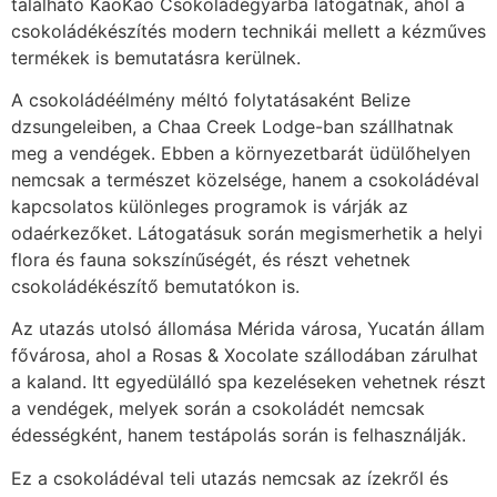
található KaoKao Csokoládégyárba látogatnak, ahol a
csokoládékészítés modern technikái mellett a kézműves
termékek is bemutatásra kerülnek.
A csokoládéélmény méltó folytatásaként Belize
dzsungeleiben, a Chaa Creek Lodge-ban szállhatnak
meg a vendégek. Ebben a környezetbarát üdülőhelyen
nemcsak a természet közelsége, hanem a csokoládéval
kapcsolatos különleges programok is várják az
odaérkezőket. Látogatásuk során megismerhetik a helyi
flora és fauna sokszínűségét, és részt vehetnek
csokoládékészítő bemutatókon is.
Az utazás utolsó állomása Mérida városa, Yucatán állam
fővárosa, ahol a Rosas & Xocolate szállodában zárulhat
a kaland. Itt egyedülálló spa kezeléseken vehetnek részt
a vendégek, melyek során a csokoládét nemcsak
édességként, hanem testápolás során is felhasználják.
Ez a csokoládéval teli utazás nemcsak az ízekről és