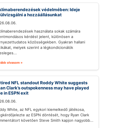
klímaberendezések védelmében: Ideje
lülvizsgálni a hozzáállásunkat
26.08.06.
klímaberendezések használata sokak számára
lentmondásos kérdést jelent, különösen a
rnyezettudatos közösségekben. Gyakran hallani
itikákat, melyek szerint a légkondicionálók
esleges...
vább olvasom »
tired NFL standout Roddy White suggests
an Clark’s outspokenness may have played
le in ESPN exit
26.08.06.
ddy White, az NFL egykori kiemelkedő játékosa,
gkérdőjelezte az ESPN döntését, hogy Ryan Clark
mmentátort követően Steve Smith kapjon nagyobb...