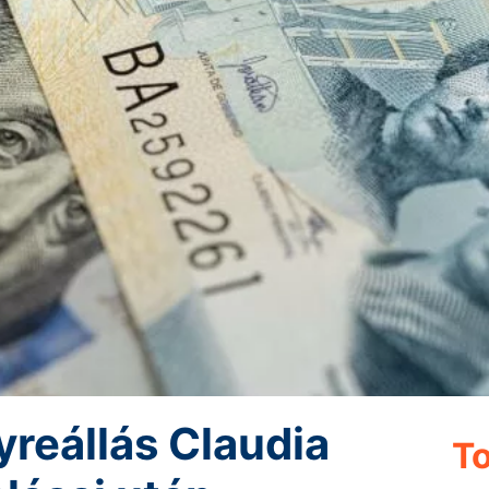
yreállás Claudia
To