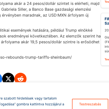
To
lyama akár a 24 pesos/dollár szintet is elérheti, majd
. Gabriela Siller, a Banco Base gazdasági elemzési
ig érvényben maradnak, az USD:MXN árfolyam új
FI
S
litikai események hatására, például Trump elnökké
20
tások eredményei következtében. Az elemzők szerint ha
Gi
 árfolyama akár 19,5 pesos/dollár szintre is erősödhet
(F
in
sü
eso-rebounds-trump-tariffs-sheinbaum/
To
re szabott hirdetések vagy tartalom
Hírarchívum
I
fogadása” gombra kattintva hozzájárul a
Testreszabás