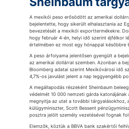
Sheinbaum tárgya
A mexikói peso erősödött az amerikai dollár
bejelentette, hogy sikerült elhalasztania az 
bevezetését a mexikói exporttermékekre. Don
hogy február 4-én, helyi idő szerint éjfélkor
értelmében ez most egy hónappal későbbre t
A peso árfolyama jelentősen gyengült a bejel
az amerikai dollárral szemben. Azonban a bej
Bloomberg adatai szerint Mexikóvárosi idő sz
4,7%-os javulást jelent a nap leggyengébb po
A megállapodás részeként Sheinbaum beleegy
védelmét 10 000 nemzeti gárda katonájának az
megnyitja az utat a további tárgyalásokhoz
külügyminiszter, Scott Bessent pénzügyminisz
posztra jelölt személy vezetésével fognak fol
Elemzők, köztük a BBVA bank szakértői felhí