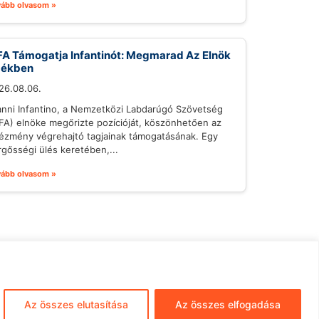
vább olvasom »
FA Támogatja Infantinót: Megmarad Az Elnök
zékben
26.08.06.
anni Infantino, a Nemzetközi Labdarúgó Szövetség
IFA) elnöke megőrizte pozícióját, köszönhetően az
tézmény végrehajtó tagjainak támogatásának. Egy
rgősségi ülés keretében,...
vább olvasom »
mpresszum
ÁSZF
Adatkezelés
Az összes elutasítása
Az összes elfogadása