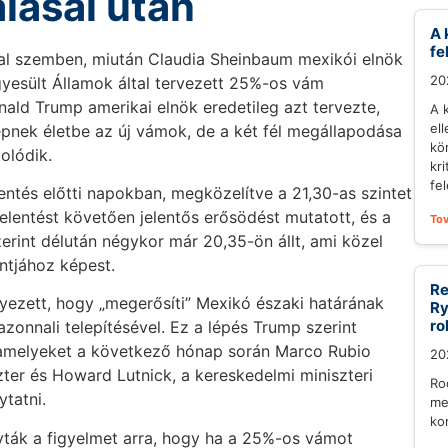
lásai után
A 
fe
ral szemben, miután Claudia Sheinbaum mexikói elnök
20
Egyesült Államok által tervezett 25%-os vám
ald Trump amerikai elnök eredetileg azt tervezte,
A 
el
 lépnek életbe az új vámok, de a két fél megállapodása
kö
olódik.
kr
fel
entés előtti napokban, megközelítve a 21,30-as szintet
elentést követően jelentős erősödést mutatott, és a
To
erint délután négykor már 20,35-ön állt, ami közel
ntjához képest.
Re
ezett, hogy „megerősíti” Mexikó északi határának
Ry
ro
onnali telepítésével. Ez a lépés Trump szerint
, amelyeket a következő hónap során Marco Rubio
20
ter és Howard Lutnick, a kereskedelmi miniszteri
Ro
ytatni.
me
ko
vták a figyelmet arra, hogy ha a 25%-os vámot