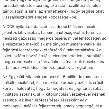
társadalombiztosítási regisztrációt, szállítást és jóléti
támogatást is kínál az érintetteknek, hogy segítse őket
visszailleszkedni eredeti közösségeikbe.
A CCE nyilatkozata szerint a deportálás nem csak
jelentős kihívásokat, hanem lehetőségeket is teremt a
nemzeti gazdaság megerősítésére, mivel lehetőséget ad
a visszatérő mexikóiak méltányos munkahelyekkel és
fejlődési lehetőségekkel történő újraintegrálására. Az
üzleti szféra hozzájárulása elengedhetetlen a stabilitás
megteremtéséhez, a társadalmi szövet erősítéséhez és
a tartós növekedés előmozdításához a régióban.
Az Egyesült Államokban becsült 5 millió dokumentum
nélküli mexikói él, és a mexikói kormány azért is erősíti
konzuli hálózatát, hogy támogatást és jogi tanácsokat
nyújtson azoknak, akik kitoloncolás veszélyével néznek
szembe. Az ilyen erőfeszítések részeként egy
mobilapplikációt is fejlesztettek, amely segítségével a