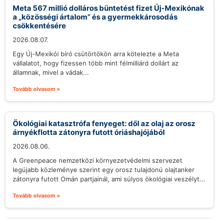
Meta 567 millió dolláros büntetést fizet Új-Mexikónak
a „közösségi ártalom” és a gyermekkárosodás
csökkentésére
2026.08.07.
Egy Új-Mexikói bíró csütörtökön arra kötelezte a Meta
vállalatot, hogy fizessen több mint félmilliárd dollárt az
államnak, mivel a vádak...
Tovább olvasom »
Ökológiai katasztrófa fenyeget: dől az olaj az orosz
árnyékflotta zátonyra futott óriáshajójából
2026.08.06.
A Greenpeace nemzetközi környezetvédelmi szervezet
legújabb közleménye szerint egy orosz tulajdonú olajtanker
zátonyra futott Omán partjainál, ami súlyos ökológiai veszélyt...
Tovább olvasom »