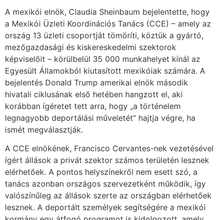
A mexikói elnök, Claudia Sheinbaum bejelentette, hogy
a Mexikói Üzleti Koordinációs Tanács (CCE) – amely az
ország 13 üzleti csoportját tömöríti, köztük a gyártó,
mezőgazdasági és kiskereskedelmi szektorok
képviselőit – körülbelül 35 000 munkahelyet kínál az
Egyesült Államokból kiutasított mexikóiak számára. A
bejelentés Donald Trump amerikai elnök második
hivatali ciklusának első hetében hangzott el, aki
korábban ígéretet tett arra, hogy „a történelem
legnagyobb deportálási műveletét” hajtja végre, ha
ismét megválasztják.
A CCE elnökének, Francisco Cervantes-nek vezetésével
ígért állások a privát szektor számos területén lesznek
elérhetőek. A pontos helyszínekről nem esett szó, a
tanács azonban országos szervezetként működik, így
valószínűleg az állások szerte az országban elérhetőek
lesznek. A deportált személyek segítségére a mexikói
kormány egy átfogó programot is kidolgozott, amely