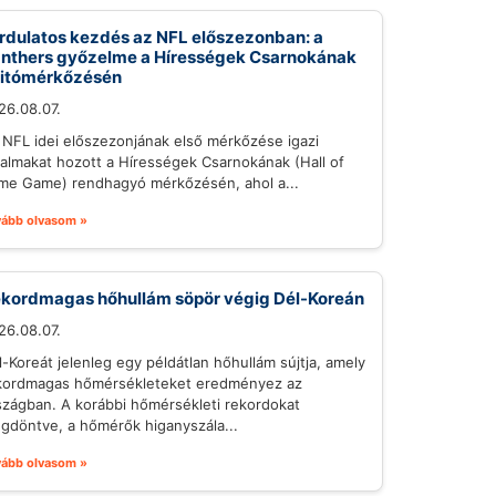
rdulatos kezdés az NFL előszezonban: a
nthers győzelme a Hírességek Csarnokának
itómérkőzésén
26.08.07.
 NFL idei előszezonjának első mérkőzése igazi
galmakat hozott a Hírességek Csarnokának (Hall of
me Game) rendhagyó mérkőzésén, ahol a...
vább olvasom »
kordmagas hőhullám söpör végig Dél-Koreán
26.08.07.
l-Koreát jelenleg egy példátlan hőhullám sújtja, amely
kordmagas hőmérsékleteket eredményez az
szágban. A korábbi hőmérsékleti rekordokat
gdöntve, a hőmérők higanyszála...
vább olvasom »