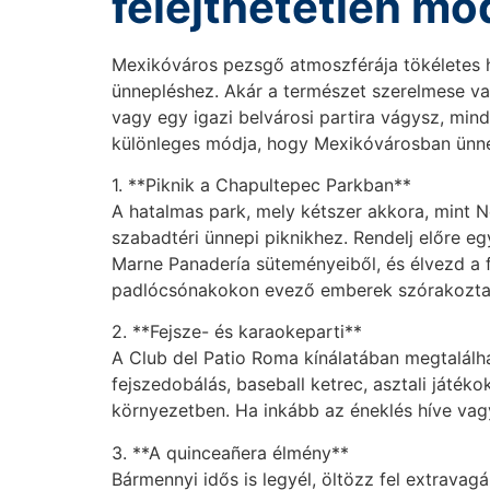
felejthetetlen mó
Mexikóváros pezsgő atmoszférája tökéletes há
ünnepléshez. Akár a természet szerelmese va
vagy egy igazi belvárosi partira vágysz, min
különleges módja, hogy Mexikóvárosban ünne
1. **Piknik a Chapultepec Parkban**
A hatalmas park, mely kétszer akkora, mint N
szabadtéri ünnepi piknikhez. Rendelj előre eg
Marne Panadería süteményeiből, és élvezd a f
padlócsónakokon evező emberek szórakozta
2. **Fejsze- és karaokeparti**
A Club del Patio Roma kínálatában megtalálhat
fejszedobálás, baseball ketrec, asztali játéko
környezetben. Ha inkább az éneklés híve vagy
3. **A quinceañera élmény**
Bármennyi idős is legyél, öltözz fel extravagán