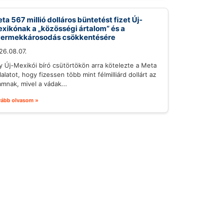
ta 567 millió dolláros büntetést fizet Új-
xikónak a „közösségi ártalom” és a
ermekkárosodás csökkentésére
26.08.07.
y Új-Mexikói bíró csütörtökön arra kötelezte a Meta
lalatot, hogy fizessen több mint félmilliárd dollárt az
amnak, mivel a vádak...
vább olvasom »