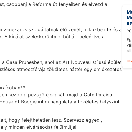
ost, csobbanj a Reforma út fényeiben és élvezd a
Me
Me
gy
i zenekarok szolgáltatnak élő zenét, miközben te és a
20
. A kínálat széleskörű italokból áll, beleértve a
Eg
vál
áll
To
a Casa Prunesben, ahol az Art Nouveau stílusú épület
 ízléses atmoszférája tökéletes háttér egy emlékezetes
Paraísoban**
gben kezdd a pezsgő éjszakát, majd a Café Paraíso
 House of Boogie intím hangulata a tökéletes helyszínt
lt, hogy felejthetetlen lesz. Szervezz egyedi,
ly minden elvárásodat felülmúlja!