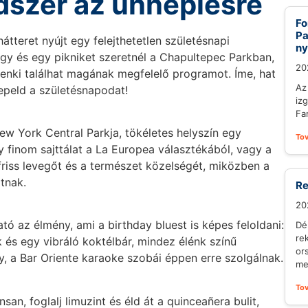
dszer az ünneplésre
Fo
Pa
tteret nyújt egy felejthetetlen születésnapi
ny
gy és egy pikniket szeretnél a Chapultepec Parkban,
20
denki találhat magának megfelelő programot. Íme, hat
Az
peld a születésnapodat!
iz
Fa
ew York Central Parkja, tökéletes helyszín egy
To
y finom sajttálat a La Europea választékából, vagy a
riss levegőt és a természet közelségét, miközben a
tnak.
Re
20
ó az élmény, ami a birthday bluest is képes feloldani:
Dé
re
k és egy vibráló koktélbár, mindez élénk színű
or
, a Bar Oriente karaoke szobái éppen erre szolgálnak.
me
To
san, foglalj limuzint és éld át a quinceañera bulit,