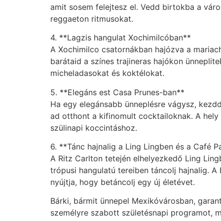
amit sosem felejtesz el. Vedd birtokba a vár
reggaeton ritmusokat.
4. **Lagzis hangulat Xochimilcóban**
A Xochimilco csatornákban hajózva a mariach
barátaid a színes trajineras hajókon ünneplitek
micheladasokat és koktélokat.
5. **Elegáns est Casa Prunes-ban**
Ha egy elegánsabb ünneplésre vágysz, kezdd 
ad otthont a kifinomult cocktailoknak. A hely
szülinapi koccintáshoz.
6. **Tánc hajnalig a Ling Lingben és a Café 
A Ritz Carlton tetején elhelyezkedő Ling Lin
trópusi hangulatú tereiben táncolj hajnalig. A
nyújtja, hogy betáncolj egy új életévet.
Bárki, bármit ünnepel Mexikóvárosban, garantá
személyre szabott születésnapi programot, me