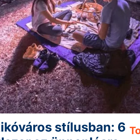
kóváros stílusban: 6
To