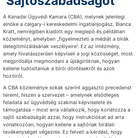
Sajtószabadságot
A Kanadai Ügyvédi Kamara (CBA), melynek jelenlegi
elnöke a calgary-i kereskedelmi ingatlanjogász, Bianca
Kratt, nemrégiben kiadott egy meglepő és példátlan
közleményt, amelyben „figyelmezteti a médiát a bírák
delegitimizálásának veszélyeire”. Ez az intézmény,
amely hivatásszerűen képviseli a jogi közösséget, most
megpróbálja megmondani a újságíróknak, hogyan
kellene tudósítaniuk a bírói döntésekről és azok
hozóiról.
A CBA közleménye sokak szerint aggasztó precedenst
teremt, hiszen a szervezet – amelynek elsődleges
feladata az ügyvédség szakmai képviselete és
támogatása – most arra vállalkozik, hogy korlátozza a
sajtó szabadságát azzal, hogy instrukciókat ad arra
vonatkozóan, hogyan kellene a sajtónak bírálati
tevékenységet végeznie. Ez felveti a kérdést, hogy