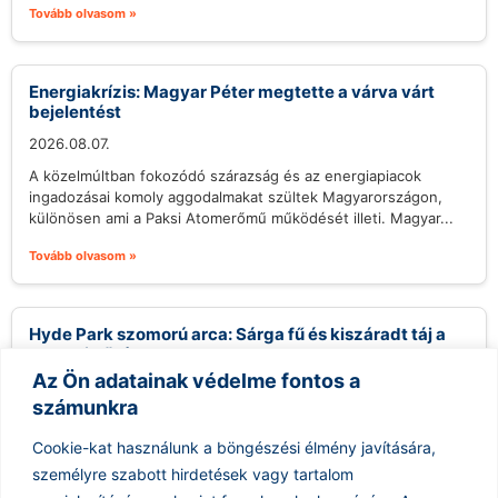
Tovább olvasom »
Energiakrízis: Magyar Péter megtette a várva várt
bejelentést
2026.08.07.
A közelmúltban fokozódó szárazság és az energiapiacok
ingadozásai komoly aggodalmakat szültek Magyarországon,
különösen ami a Paksi Atomerőmű működését illeti. Magyar...
Tovább olvasom »
Hyde Park szomorú arca: Sárga fű és kiszáradt táj a
londoni hőség alatt
Az Ön adatainak védelme fontos a
2026.08.07.
számunkra
Az utóbbi hetek extrém hőhullámai nemcsak az ember, hanem
a természet számára is kemény próbatételt jelentenek
Cookie-kat használunk a böngészési élmény javítására,
Londonban, ahol a hőség...
személyre szabott hirdetések vagy tartalom
Tovább olvasom »