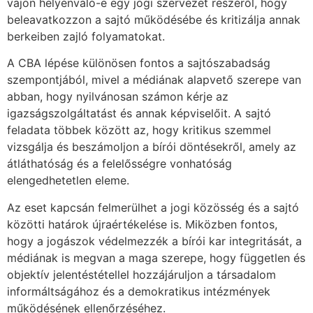
vajon helyénvaló-e egy jogi szervezet részéről, hogy
beleavatkozzon a sajtó működésébe és kritizálja annak
berkeiben zajló folyamatokat.
A CBA lépése különösen fontos a sajtószabadság
szempontjából, mivel a médiának alapvető szerepe van
abban, hogy nyilvánosan számon kérje az
igazságszolgáltatást és annak képviselőit. A sajtó
feladata többek között az, hogy kritikus szemmel
vizsgálja és beszámoljon a bírói döntésekről, amely az
átláthatóság és a felelősségre vonhatóság
elengedhetetlen eleme.
Az eset kapcsán felmerülhet a jogi közösség és a sajtó
közötti határok újraértékelése is. Miközben fontos,
hogy a jogászok védelmezzék a bírói kar integritását, a
médiának is megvan a maga szerepe, hogy független és
objektív jelentéstétellel hozzájáruljon a társadalom
informáltságához és a demokratikus intézmények
működésének ellenőrzéséhez.