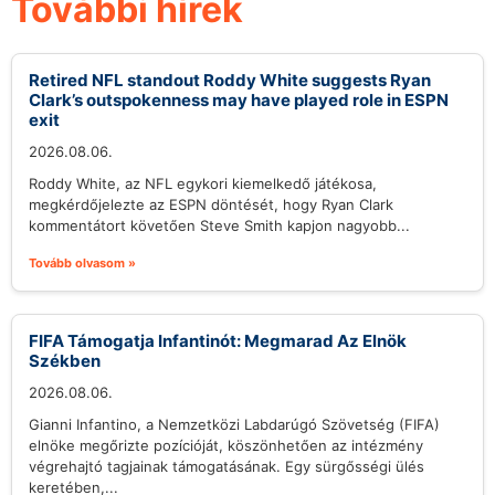
További hírek
Retired NFL standout Roddy White suggests Ryan
Clark’s outspokenness may have played role in ESPN
exit
2026.08.06.
Roddy White, az NFL egykori kiemelkedő játékosa,
megkérdőjelezte az ESPN döntését, hogy Ryan Clark
kommentátort követően Steve Smith kapjon nagyobb...
Tovább olvasom »
FIFA Támogatja Infantinót: Megmarad Az Elnök
Székben
2026.08.06.
Gianni Infantino, a Nemzetközi Labdarúgó Szövetség (FIFA)
elnöke megőrizte pozícióját, köszönhetően az intézmény
végrehajtó tagjainak támogatásának. Egy sürgősségi ülés
keretében,...