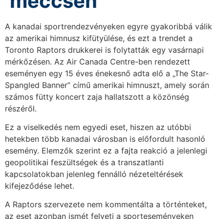
meccsén
A kanadai sportrendezvényeken egyre gyakoribbá válik
az amerikai himnusz kifütyülése, és ezt a trendet a
Toronto Raptors drukkerei is folytatták egy vasárnapi
mérkőzésen. Az Air Canada Centre-ben rendezett
eseményen egy 15 éves énekesnő adta elő a „The Star-
Spangled Banner” című amerikai himnuszt, amely során
számos fütty koncert zaja hallatszott a közönség
részéről.
Ez a viselkedés nem egyedi eset, hiszen az utóbbi
hetekben több kanadai városban is előfordult hasonló
esemény. Elemzők szerint ez a fajta reakció a jelenlegi
geopolitikai feszültségek és a transzatlanti
kapcsolatokban jelenleg fennálló nézeteltérések
kifejeződése lehet.
A Raptors szervezete nem kommentálta a történteket,
az eset azonban ismét felveti a sporteseményeken