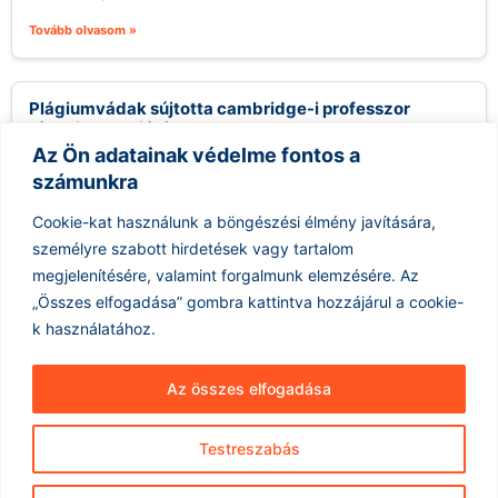
Tovább olvasom »
Plágiumvádak sújtotta cambridge-i professzor
távozik posztjáról
Az Ön adatainak védelme fontos a
2026.08.06.
számunkra
Jason Arday, a Cambridge-i Egyetem professzora, aki nemrég
került a figyelem középpontjába több plágiumváddal
Cookie-kat használunk a böngészési élmény javítására,
kapcsolatban, távozott pozíciójából, miután az egyetem...
személyre szabott hirdetések vagy tartalom
Tovább olvasom »
megjelenítésére, valamint forgalmunk elemzésére.
Az
„Összes elfogadása” gombra kattintva hozzájárul a cookie-
k használatához.
Az összes elfogadása
Testreszabás
Hírarchívum
Impresszum
ÁSZF