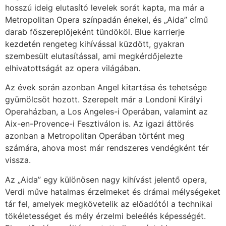
hosszú ideig elutasító levelek sorát kapta, ma már a
Metropolitan Opera színpadán énekel, és „Aida” című
darab főszereplőjeként tündököl. Blue karrierje
kezdetén rengeteg kihívással küzdött, gyakran
szembesült elutasítással, ami megkérdőjelezte
elhivatottságát az opera világában.
Az évek során azonban Angel kitartása és tehetsége
gyümölcsöt hozott. Szerepelt már a Londoni Királyi
Operaházban, a Los Angeles-i Operában, valamint az
Aix-en-Provence-i Fesztiválon is. Az igazi áttörés
azonban a Metropolitan Operában történt meg
számára, ahova most már rendszeres vendégként tér
vissza.
Az „Aida” egy különösen nagy kihívást jelentő opera,
Verdi műve hatalmas érzelmeket és drámai mélységeket
tár fel, amelyek megkövetelik az előadótól a technikai
tökéletességet és mély érzelmi beleélés képességét.