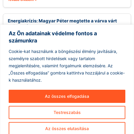
Energiakrízis: Magyar Péter megtette a várva várt
bejelentést
Az Ön adatainak védelme fontos a
2026.08.07.
számunkra
A közelmúltban fokozódó szárazság és az energiapiacok
ingadozásai komoly aggodalmakat szültek Magyarországon,
Cookie-kat használunk a böngészési élmény javítására,
különösen ami a Paksi Atomerőmű működését illeti. Magyar...
személyre szabott hirdetések vagy tartalom
Tovább olvasom »
megjelenítésére, valamint forgalmunk elemzésére.
Az
„Összes elfogadása” gombra kattintva hozzájárul a cookie-
k használatához.
Az összes elfogadása
Testreszabás
Hírarchívum
Impresszum
ÁSZF
Az összes elutasítása
Adatkezelés