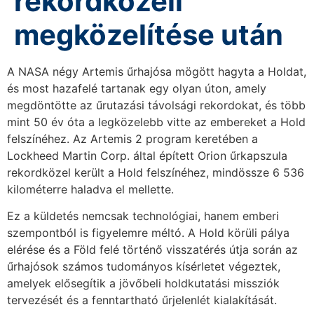
rekordközeli
megközelítése után
A NASA négy Artemis űrhajósa mögött hagyta a Holdat,
és most hazafelé tartanak egy olyan úton, amely
megdöntötte az űrutazási távolsági rekordokat, és több
mint 50 év óta a legközelebb vitte az embereket a Hold
felszínéhez. Az Artemis 2 program keretében a
Lockheed Martin Corp. által épített Orion űrkapszula
rekordközel került a Hold felszínéhez, mindössze 6 536
kilométerre haladva el mellette.
Ez a küldetés nemcsak technológiai, hanem emberi
szempontból is figyelemre méltó. A Hold körüli pálya
elérése és a Föld felé történő visszatérés útja során az
űrhajósok számos tudományos kísérletet végeztek,
amelyek elősegítik a jövőbeli holdkutatási missziók
tervezését és a fenntartható űrjelenlét kialakítását.