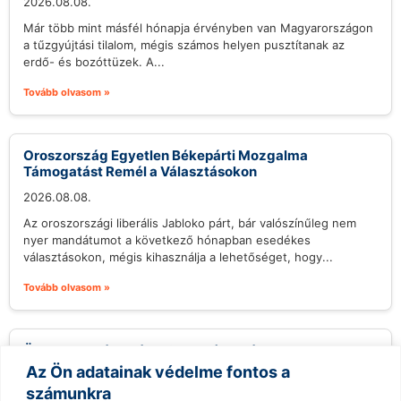
2026.08.08.
Már több mint másfél hónapja érvényben van Magyarországon
a tűzgyújtási tilalom, mégis számos helyen pusztítanak az
erdő- és bozóttüzek. A...
Tovább olvasom »
Oroszország Egyetlen Békepárti Mozgalma
Támogatást Remél a Választásokon
2026.08.08.
Az oroszországi liberális Jabloko párt, bár valószínűleg nem
nyer mandátumot a következő hónapban esedékes
választásokon, mégis kihasználja a lehetőséget, hogy...
Tovább olvasom »
Öregember átverése: Sokkoló csalás aranyrudakkal
Az Ön adatainak védelme fontos a
2026.08.08.
számunkra