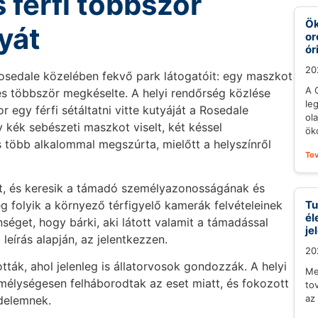
férfi többször
Ök
yát
or
ór
20
osedale közelében fekvő park látogatóit: egy maszkot
A 
 és többször megkéselte. A helyi rendőrség közlése
le
 egy férfi sétáltatni vitte kutyáját a Rosedale
ol
 kék sebészeti maszkot viselt, két késsel
öko
s több alkalommal megszúrta, mielőtt a helyszínről
To
, és keresik a támadó személyazonosságának és
g folyik a környező térfigyelő kamerák felvételeinek
Tu
él
nséget, hogy bárki, aki látott valamit a támadással
je
leírás alapján, az jelentkezzen.
20
tták, ahol jelenleg is állatorvosok gondozzák. A helyi
Me
mélységesen felháborodtak az eset miatt, és fokozott
to
az
zdelemnek.