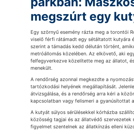
parkban: Maszkos 
megszúrt egy kut
Egy szörnyű esemény rázta meg a torontói R
viselő férfi rátámadt egy sétáltatott kutyára
szerint a támadás kedd délután történt, amikor
metróállomás közelében. Az elkövető, aki egy
felfegyverkezve közelítette meg az állatot, é
menekült.
A rendőrség azonnal megkezdte a nyomozást
tartózkodási helyének megállapítását. Jelenle
átvizsgálása, és a rendőrség arra kéri a közö
kapcsolatban vagy felismeri a gyanúsítottat a 
A kutyát súlyos sérülésekkel kórházba szállíto
közösség tagjai és az állatvédő szervezetek 
figyelmet szentelnek az állatkínzás elleni kü