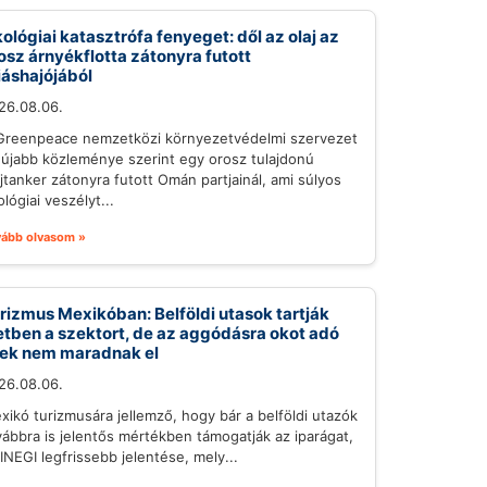
ológiai katasztrófa fenyeget: dől az olaj az
osz árnyékflotta zátonyra futott
iáshajójából
26.08.06.
Greenpeace nemzetközi környezetvédelmi szervezet
gújabb közleménye szerint egy orosz tulajdonú
ajtanker zátonyra futott Omán partjainál, ami súlyos
lógiai veszélyt...
vább olvasom »
rizmus Mexikóban: Belföldi utasok tartják
etben a szektort, de az aggódásra okot adó
lek nem maradnak el
26.08.06.
xikó turizmusára jellemző, hogy bár a belföldi utazók
vábbra is jelentős mértékben támogatják az iparágat,
 INEGI legfrissebb jelentése, mely...