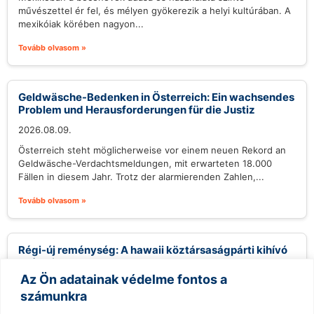
művészettel ér fel, és mélyen gyökerezik a helyi kultúrában. A
mexikóiak körében nagyon...
Tovább olvasom »
Geldwäsche-Bedenken in Österreich: Ein wachsendes
Problem und Herausforderungen für die Justiz
2026.08.09.
Österreich steht möglicherweise vor einem neuen Rekord an
Geldwäsche-Verdachtsmeldungen, mit erwarteten 18.000
Fällen in diesem Jahr. Trotz der alarmierenden Zahlen,...
Tovább olvasom »
Régi-új reménység: A hawaii köztársaságpárti kihívó
esélyei
Az Ön adatainak védelme fontos a
2026.08.09.
számunkra
Gary Cordery, aki egy helyi építőipari vállalkozóból vált