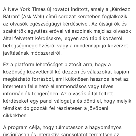
A New York Times új rovatot indított, amely a „Kérdezz
Bátran” (Ask Well) című sorozat keretében foglalkozik
az olvasók egészségügyi kérdéseivel. Az újságírók és
szakértők együttes erővel válaszolnak majd az olvasók
által felvetett kérdésekre, legyen szó táplálkozásról,
betegségmegelőzésről vagy a mindennapi jó közérzet
javításának módszereiről.
Ez a platform lehetőséget biztosít arra, hogy a
közönség közvetlenül kérdezzen és válaszokat kapjon
megbízható forrásból, ami különösen hasznos lehet az
interneten fellelhető ellentmondásos vagy téves
információk tengerében. Az olvasók által feltett
kérdéseket egy panel válogatja és dönti el, hogy melyik
témákat dolgozzák fel részletesen a jövőbeni
cikkekben.
A program célja, hogy túlmutasson a hagyományos
újságíráson és interaktív kapcsolatot teremtsen az