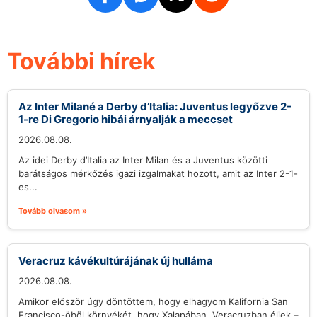
További hírek
Az Inter Milané a Derby d’Italia: Juventus legyőzve 2-
1-re Di Gregorio hibái árnyalják a meccset
2026.08.08.
Az idei Derby d’Italia az Inter Milan és a Juventus közötti
barátságos mérkőzés igazi izgalmakat hozott, amit az Inter 2-1-
es...
Tovább olvasom »
Veracruz kávékultúrájának új hulláma
2026.08.08.
Amikor először úgy döntöttem, hogy elhagyom Kalifornia San
Francisco-öböl környékét, hogy Xalapában, Veracruzban éljek –