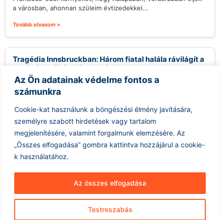
a városban, ahonnan szüleim évtizedekkel...
Tovább olvasom »
Tragédia Innsbruckban: Három fiatal halála rávilágít a
segítségnyújtás hiányosságaira
Az Ön adatainak védelme fontos a
2026.08.08.
számunkra
Innsbruck városát mélyen megrázta három kiskorú tragikus
halálesete, akik az illegális drogfogyasztás következtében
Cookie-kat használunk a böngészési élmény javítására,
vesztették életüket alig néhány hét leforgása alatt....
személyre szabott hirdetések vagy tartalom
Tovább olvasom »
megjelenítésére, valamint forgalmunk elemzésére.
Az
„Összes elfogadása” gombra kattintva hozzájárul a cookie-
k használatához.
Az összes elfogadása
Testreszabás