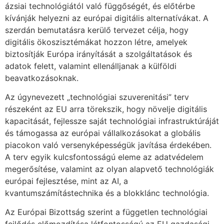
ázsiai technológiától való függőségét, és előtérbe
kívánják helyezni az európai digitális alternatívákat. A
szerdán bemutatásra kerülő tervezet célja, hogy
digitális ökoszisztémákat hozzon létre, amelyek
biztosítják Európa irányítását a szolgáltatások és
adatok felett, valamint ellenálljanak a külföldi
beavatkozásoknak.
Az úgynevezett „technológiai szuverenitási” terv
részeként az EU arra törekszik, hogy növelje digitális
kapacitását, fejlessze saját technológiai infrastruktúráját
és támogassa az európai vállalkozásokat a globális
piacokon való versenyképességük javítása érdekében.
A terv egyik kulcsfontosságú eleme az adatvédelem
megerősítése, valamint az olyan alapvető technológiák
európai fejlesztése, mint az AI, a
kvantumszámítástechnika és a blokklánc technológia.
Az Európai Bizottság szerint a független technológiai