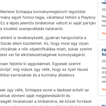
ro
20
tt Marlene Schiappa kormánymegbízott legutóbbi
Ro
mány egyik fontos tagja, váratlanul feltűnt a Playboy
me
z a lépés jelentős bírálatokat váltott ki saját pártján
ko
és közéleti szerepvállalás határairól.
To
tkárként is tevékenykedik, gyakran hangoztatta a
rőszak elleni küzdelmet. Az, hogy most egy olyan
itizálnak a nők objektifikálása miatt, sokak szerint
FI
S
eket vet fel elkötelezettségének komolyságáról.
20
osan fejtette ki aggodalmait. Egyesek szerint
Gi
úrolja”, míg mások úgy vélik, hogy az ilyen típusú
(F
itikai karrierjének és a kormány általános
in
sü
k úgy vélik, Schiappa ezzel a lépéssel erősíti az
To
udniuk dönteni saját megjelenésükről és
eagált hivatalosan a bírálatokra, de közeli források