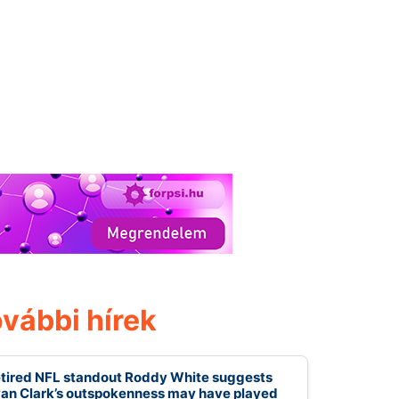
vábbi hírek
tired NFL standout Roddy White suggests
an Clark’s outspokenness may have played