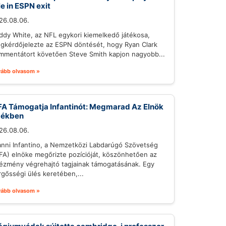
le in ESPN exit
26.08.06.
ddy White, az NFL egykori kiemelkedő játékosa,
gkérdőjelezte az ESPN döntését, hogy Ryan Clark
mmentátort követően Steve Smith kapjon nagyobb...
vább olvasom »
FA Támogatja Infantinót: Megmarad Az Elnök
zékben
26.08.06.
anni Infantino, a Nemzetközi Labdarúgó Szövetség
IFA) elnöke megőrizte pozícióját, köszönhetően az
tézmény végrehajtó tagjainak támogatásának. Egy
rgősségi ülés keretében,...
vább olvasom »