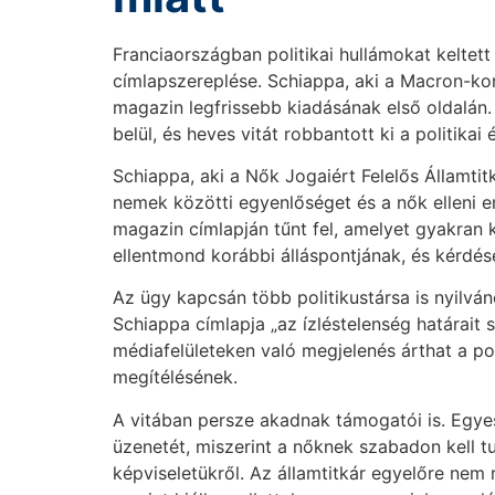
Franciaországban politikai hullámokat kelte
címlapszereplése. Schiappa, aki a Macron-kor
magazin legfrissebb kiadásának első oldalán. E
belül, és heves vitát robbantott ki a politikai 
Schiappa, aki a Nők Jogaiért Felelős Államti
nemek közötti egyenlőséget és a nők elleni e
magazin címlapján tűnt fel, amelyet gyakran kr
ellentmond korábbi álláspontjának, és kérdés
Az ügy kapcsán több politikustársa is nyilván
Schiappa címlapja „az ízléstelenség határait s
médiafelületeken való megjelenés árthat a pol
megítélésének.
A vitában persze akadnak támogatói is. Egyese
üzenetét, miszerint a nőknek szabadon kell t
képviseletükről. Az államtitkár egyelőre nem r