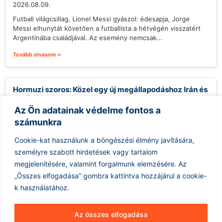
2026.08.09.
Futball világcsillag, Lionel Messi gyászol: édesapja, Jorge
Messi elhunytát követően a futballista a hétvégén visszatért
Argentínába családjával. Az esemény nemcsak...
Tovább olvasom »
Hormuzi szoros: Közel egy új megállapodáshoz Irán és
Omán
Az Ön adatainak védelme fontos a
2026.08.09.
számunkra
Irán közel áll egy új megállapodás aláírásához Ománnal, amely
egy új tengeri tranzitútvonalat hozna létre a Hormuzi-
Cookie-kat használunk a böngészési élmény javítására,
szorosban. Abbas Araghchi iráni...
személyre szabott hirdetések vagy tartalom
Tovább olvasom »
megjelenítésére, valamint forgalmunk elemzésére.
Az
„Összes elfogadása” gombra kattintva hozzájárul a cookie-
k használatához.
Az összes elfogadása