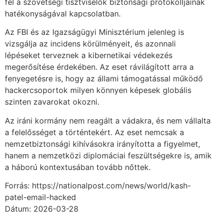
fel a szövetségi tisztviselők biztonsági protokolljainak
hatékonyságával kapcsolatban.
Az FBI és az Igazságügyi Minisztérium jelenleg is
vizsgálja az incidens körülményeit, és azonnali
lépéseket terveznek a kibernetikai védekezés
megerősítése érdekében. Az eset rávilágított arra a
fenyegetésre is, hogy az állami támogatással működő
hackercsoportok milyen könnyen képesek globális
szinten zavarokat okozni.
Az iráni kormány nem reagált a vádakra, és nem vállalta
a felelősséget a történtekért. Az eset nemcsak a
nemzetbiztonsági kihívásokra irányította a figyelmet,
hanem a nemzetközi diplomáciai feszültségekre is, amik
a háború kontextusában tovább nőttek.
Forrás: https://nationalpost.com/news/world/kash-
patel-email-hacked
Dátum: 2026-03-28