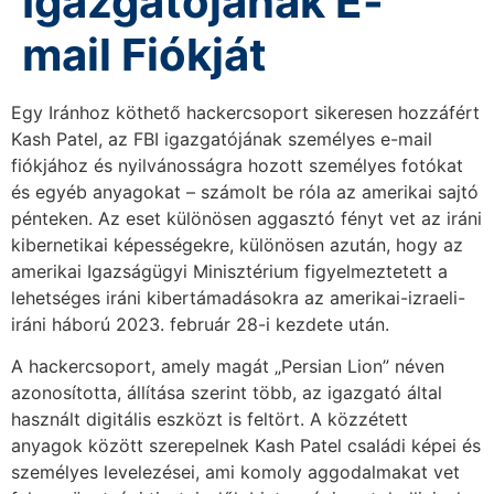
Igazgatójának E-
mail Fiókját
Egy Iránhoz köthető hackercsoport sikeresen hozzáfért
Kash Patel, az FBI igazgatójának személyes e-mail
fiókjához és nyilvánosságra hozott személyes fotókat
és egyéb anyagokat – számolt be róla az amerikai sajtó
pénteken. Az eset különösen aggasztó fényt vet az iráni
kibernetikai képességekre, különösen azután, hogy az
amerikai Igazságügyi Minisztérium figyelmeztetett a
lehetséges iráni kibertámadásokra az amerikai-izraeli-
iráni háború 2023. február 28-i kezdete után.
A hackercsoport, amely magát „Persian Lion” néven
azonosította, állítása szerint több, az igazgató által
használt digitális eszközt is feltört. A közzétett
anyagok között szerepelnek Kash Patel családi képei és
személyes levelezései, ami komoly aggodalmakat vet