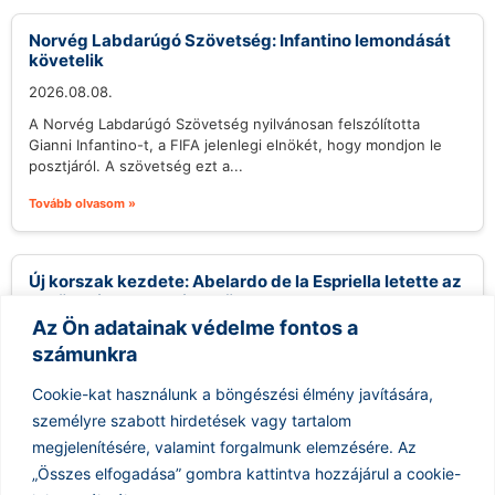
Norvég Labdarúgó Szövetség: Infantino lemondását
követelik
2026.08.08.
A Norvég Labdarúgó Szövetség nyilvánosan felszólította
Gianni Infantino-t, a FIFA jelenlegi elnökét, hogy mondjon le
posztjáról. A szövetség ezt a...
Tovább olvasom »
Új korszak kezdete: Abelardo de la Espriella letette az
esküt, mint Kolumbia elnöke
Az Ön adatainak védelme fontos a
2026.08.08.
számunkra
Abelardo de la Espriella, aki szoros kapcsolatokat tervez
építeni az Egyesült Államokkal, hivatalosan is Kolumbia
Cookie-kat használunk a böngészési élmény javítására,
elnökeként tette le az esküt...
személyre szabott hirdetések vagy tartalom
Tovább olvasom »
megjelenítésére, valamint forgalmunk elemzésére.
Az
„Összes elfogadása” gombra kattintva hozzájárul a cookie-