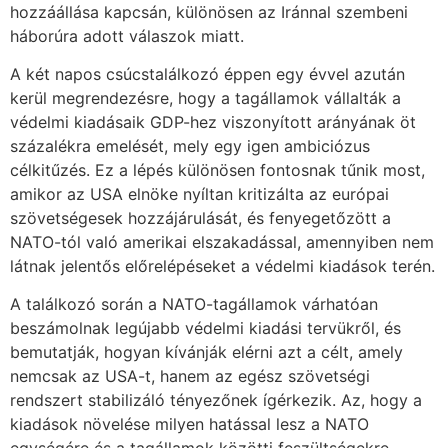
hozzáállása kapcsán, különösen az Iránnal szembeni
háborúra adott válaszok miatt.
A két napos csúcstalálkozó éppen egy évvel azután
kerül megrendezésre, hogy a tagállamok vállalták a
védelmi kiadásaik GDP-hez viszonyított arányának öt
százalékra emelését, mely egy igen ambiciózus
célkitűzés. Ez a lépés különösen fontosnak tűnik most,
amikor az USA elnöke nyíltan kritizálta az európai
szövetségesek hozzájárulását, és fenyegetőzött a
NATO-tól való amerikai elszakadással, amennyiben nem
látnak jelentős előrelépéseket a védelmi kiadások terén.
A találkozó során a NATO-tagállamok várhatóan
beszámolnak legújabb védelmi kiadási tervükről, és
bemutatják, hogyan kívánják elérni azt a célt, amely
nemcsak az USA-t, hanem az egész szövetségi
rendszert stabilizáló tényezőnek ígérkezik. Az, hogy a
kiadások növelése milyen hatással lesz a NATO