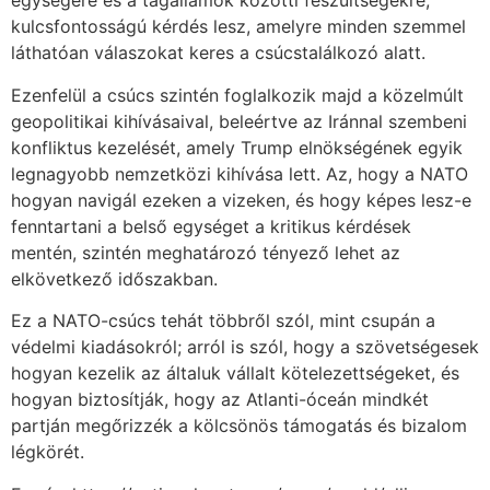
egységére és a tagállamok közötti feszültségekre,
kulcsfontosságú kérdés lesz, amelyre minden szemmel
láthatóan válaszokat keres a csúcstalálkozó alatt.
Ezenfelül a csúcs szintén foglalkozik majd a közelmúlt
geopolitikai kihívásaival, beleértve az Iránnal szembeni
konfliktus kezelését, amely Trump elnökségének egyik
legnagyobb nemzetközi kihívása lett. Az, hogy a NATO
hogyan navigál ezeken a vizeken, és hogy képes lesz-e
fenntartani a belső egységet a kritikus kérdések
mentén, szintén meghatározó tényező lehet az
elkövetkező időszakban.
Ez a NATO-csúcs tehát többről szól, mint csupán a
védelmi kiadásokról; arról is szól, hogy a szövetségesek
hogyan kezelik az általuk vállalt kötelezettségeket, és
hogyan biztosítják, hogy az Atlanti-óceán mindkét
partján megőrizzék a kölcsönös támogatás és bizalom
légkörét.