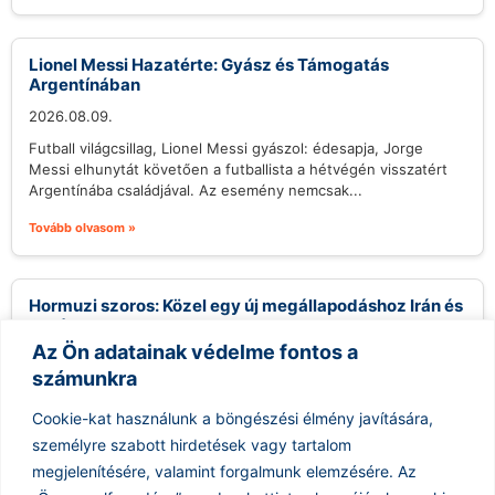
Lionel Messi Hazatérte: Gyász és Támogatás
Argentínában
2026.08.09.
Futball világcsillag, Lionel Messi gyászol: édesapja, Jorge
Messi elhunytát követően a futballista a hétvégén visszatért
Argentínába családjával. Az esemény nemcsak...
Tovább olvasom »
Hormuzi szoros: Közel egy új megállapodáshoz Irán és
Omán
Az Ön adatainak védelme fontos a
2026.08.09.
számunkra
Irán közel áll egy új megállapodás aláírásához Ománnal, amely
egy új tengeri tranzitútvonalat hozna létre a Hormuzi-
Cookie-kat használunk a böngészési élmény javítására,
szorosban. Abbas Araghchi iráni...
személyre szabott hirdetések vagy tartalom
Tovább olvasom »
megjelenítésére, valamint forgalmunk elemzésére.
Az