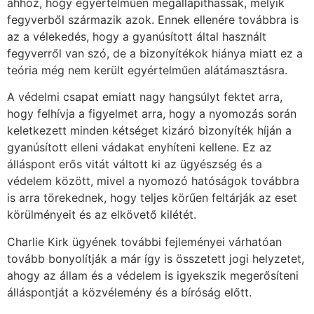
ahhoz, hogy egyértelműen megállapíthassák, melyik
fegyverből származik azok. Ennek ellenére továbbra is
az a vélekedés, hogy a gyanúsított által használt
fegyverről van szó, de a bizonyítékok hiánya miatt ez a
teória még nem került egyértelműen alátámasztásra.
A védelmi csapat emiatt nagy hangsúlyt fektet arra,
hogy felhívja a figyelmet arra, hogy a nyomozás során
keletkezett minden kétséget kizáró bizonyíték híján a
gyanúsított elleni vádakat enyhíteni kellene. Ez az
álláspont erős vitát váltott ki az ügyészség és a
védelem között, mivel a nyomozó hatóságok továbbra
is arra törekednek, hogy teljes körűen feltárják az eset
körülményeit és az elkövető kilétét.
Charlie Kirk ügyének további fejleményei várhatóan
tovább bonyolítják a már így is összetett jogi helyzetet,
ahogy az állam és a védelem is igyekszik megerősíteni
álláspontját a közvélemény és a bíróság előtt.