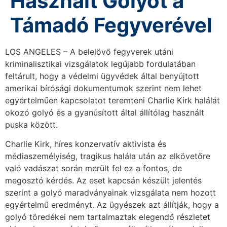
Használt Golyót a
Támadó Fegyverével
LOS ANGELES – A belelövő fegyverek utáni
kriminalisztikai vizsgálatok legújabb fordulatában
feltárult, hogy a védelmi ügyvédek által benyújtott
amerikai bírósági dokumentumok szerint nem lehet
egyértelműen kapcsolatot teremteni Charlie Kirk halálát
okozó golyó és a gyanúsított által állítólag használt
puska között.
Charlie Kirk, híres konzervatív aktivista és
médiaszemélyiség, tragikus halála után az elkövetőre
való vadászat során merült fel ez a fontos, de
megosztó kérdés. Az eset kapcsán készült jelentés
szerint a golyó maradványainak vizsgálata nem hozott
egyértelmű eredményt. Az ügyészek azt állítják, hogy a
golyó töredékei nem tartalmaztak elegendő részletet