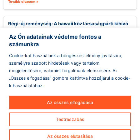
Tovább olvasom »
Régi-új reménység: A hawaii köztársaságpárti kihívó
esélyei
Az Ön adatainak védelme fontos a
2026.08.09.
számunkra
Gary Cordery, aki egy helyi építőipari vállalkozóból vált
politikussá, megnyerte a Republikánus Párt hawaii kormányzói
Cookie-kat használunk a böngészési élmény javítására,
jelölését, és most a demokrata...
személyre szabott hirdetések vagy tartalom
Tovább olvasom »
megjelenítésére, valamint forgalmunk elemzésére.
Az
„Összes elfogadása” gombra kattintva hozzájárul a cookie-
k használatához.
Az összes elfogadása
Testreszabás
Hírarchívum
Impresszum
ÁSZF
Az összes elutasítása
Adatkezelés