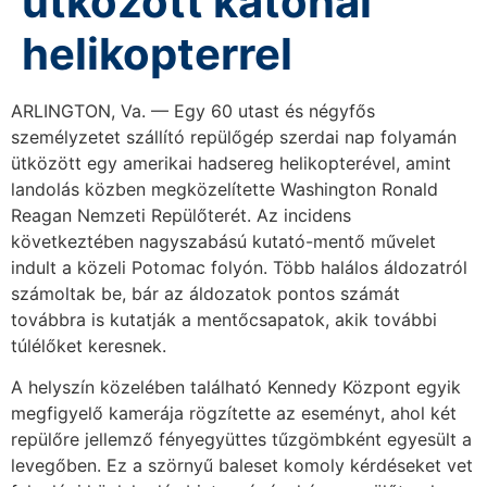
ütközött katonai
helikopterrel
ARLINGTON, Va. — Egy 60 utast és négyfős
személyzetet szállító repülőgép szerdai nap folyamán
ütközött egy amerikai hadsereg helikopterével, amint
landolás közben megközelítette Washington Ronald
Reagan Nemzeti Repülőterét. Az incidens
következtében nagyszabású kutató-mentő művelet
indult a közeli Potomac folyón. Több halálos áldozatról
számoltak be, bár az áldozatok pontos számát
továbbra is kutatják a mentőcsapatok, akik további
túlélőket keresnek.
A helyszín közelében található Kennedy Központ egyik
megfigyelő kamerája rögzítette az eseményt, ahol két
repülőre jellemző fényegyüttes tűzgömbként egyesült a
levegőben. Ez a szörnyű baleset komoly kérdéseket vet