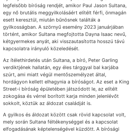
legfelsőbb bíróság rendjét, amikor Paul Jason Sultana,
egy nő brutális meggyilkolásáért elítélt férfi, önmagán
esett keresztül, miután bűnösnek találták a
gyilkosságban. A szörnyű esemény 2023 januárjában
történt, amikor Sultana megfojtotta Dayna Isaac nevű,
kétgyermekes anyát, aki visszautasította hosszú távú
kapcsolatra irányuló közeledését.
Az ítélethirdetés után Sultana, a bíró, Peter Garling
verdiktjének hallatán, egy éles tárggyal bal karjába
szúrt, ami miatt végül mentőszemélyzet által,
hordágyon kellett elhagynia a bíróságot. Az eset a King
Street-i bíróság épületében játszódott le, az elítélt
zokogása és vérrel borított karja minden jelenlévőt
sokkolt, köztük az áldozat családját is.
A gyilkos és áldozat között csak rövid kapcsolat volt,
mely során Sultana féltékenységgel és a kapcsolat
elfogadásának képtelenségével küzdött. A bírósági