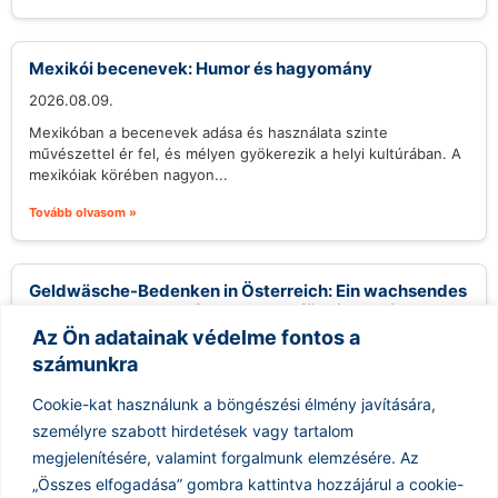
Mexikói becenevek: Humor és hagyomány
2026.08.09.
Mexikóban a becenevek adása és használata szinte
művészettel ér fel, és mélyen gyökerezik a helyi kultúrában. A
mexikóiak körében nagyon...
Tovább olvasom »
Geldwäsche-Bedenken in Österreich: Ein wachsendes
Problem und Herausforderungen für die Justiz
Az Ön adatainak védelme fontos a
2026.08.09.
számunkra
Österreich steht möglicherweise vor einem neuen Rekord an
Geldwäsche-Verdachtsmeldungen, mit erwarteten 18.000
Cookie-kat használunk a böngészési élmény javítására,
Fällen in diesem Jahr. Trotz der alarmierenden Zahlen,...
személyre szabott hirdetések vagy tartalom
Tovább olvasom »
megjelenítésére, valamint forgalmunk elemzésére.
Az
„Összes elfogadása” gombra kattintva hozzájárul a cookie-