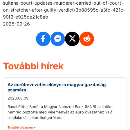
sultana-court-updates-murderer-carried-out-of-court-
on-stretcher-after-guilty-verdict/3b88595c-a3fd-421c-
90f3-e925de21c8ab
2025-09-26
További hírek
Az euróbevezetés előnyei a magyar gazdaság
számára
2026.08.09.
Banai Péter Benő, a Magyar Nemzeti Bank (MNB) alelnöke
nemrég osztotta meg véleményét az euró övezethez való
csatlakozás jelentőségéről és...
Tovább olvasom »