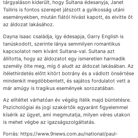
tárgyaláson kiderült, hogy Sultana édesanyja, Janet
Tsiliris is fontos szerepet játszott a gyilkosság utáni
eseményekben, miután fiától hívást kapott, és elvitte őt
az áldozat lakásához.
Dayna Isaac családja, így édesapja, Garry English is
tanúskodott, szerinte lánya semmilyen romantikus
kapcsolatot nem kívánt Sultana-val. Sultana azt
állította, hogy az áldozatot egy ismeretlen harmadik
személy ölte meg, míg ő aludt az áldozat lakásában. Az
ítélethirdetés előtt kitört botrány és a vádlott önsértése
mindenkit megdöbbentett, és sajátos fordulatot vett a
már amúgy is tragikus események sorozatában.
Az elítéltet várhatóan év végéig ítélik majd büntetésre.
Pszichológiai és jogi szakértők egyaránt figyelemmel
kísérik az ügyet, ami megmutatja, milyen véres utakon
is mehet végbe az igazságszolgáltatás.
Forrás: https://www.9news.com.au/national/paul-